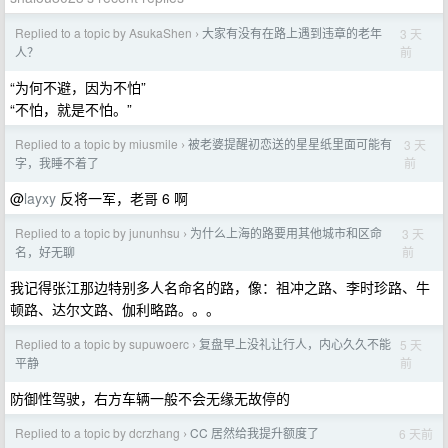
Replied to a topic by AsukaShen
大家有没有在路上遇到违章的老年
3 天
›
前
人？
“为何不避，因为不怕”
“不怕，就是不怕。”‌‌‌
Replied to a topic by miusmile
被老婆提醒初恋送的星星纸里面可能有
3 天
›
前
字，我睡不着了
@
layxy
反将一军，老哥 6 啊
Replied to a topic by jununhsu
为什么上海的路要用其他城市和区命
3 天
›
前
名，好无聊
我记得张江那边特别多人名命名的路，像：祖冲之路、李时珍路、牛
顿路、达尔文路、伽利略路。。。
Replied to a topic by supuwoerc
复盘早上没礼让行人，内心久久不能
5 天
›
前
平静
防御性驾驶，右方车辆一般不会无缘无故停的
Replied to a topic by dcrzhang
CC 居然给我提升额度了
6 天前
›