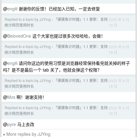
@
engili
谢谢你的反馈！已经加入已知，一定去修复
Replied to a topic by JJYing
「摸摸鱼计时器」1.1 更新：支持
2025 年 9 月
›
19 日
统计网页使用时长
@
BelovedOne
这个大家也提过很多次哈哈哈，会做！
Replied to a topic by JJYing
「摸摸鱼计时器」1.1 更新：支持
2025 年 9 月
›
19 日
统计网页使用时长
@
engili
请问你这边的使用习惯是浏览器经常保持看完就关掉的样子
吗？是不是最后一个 tab 关了，他就会弹这个权限？
Replied to a topic by JJYing
「摸摸鱼计时器」1.1 更新：支持
2025 年 9 月
›
18 日
统计网页使用时长
@
Mzs
啊！谢谢支持！
Replied to a topic by JJYing
「摸摸鱼计时器」1.1 更新：支持
2025 年 9 月
›
18 日
统计网页使用时长
@
pyre
马上去改
More replies by JJYing
»