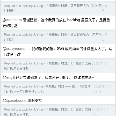
Replied to a topic by JJYing
「摸摸鱼计时器」即日起更名为「冲冲鸭
4 月 1
›
日
计时器」！
@
members
感谢建议，这个我真的放在 backlog 里蛮久了，是挺重
要的功能
Replied to a topic by JJYing
「摸摸鱼计时器」即日起更名为「冲冲鸭
4 月 1
›
日
计时器」！
@
crayymumumu
我的锅我的锅，SVG 模糊动画的计算量太大了，马
上改马上改
Replied to a topic by JJYing
「摸摸鱼计时器」1.1 更新：支持
2025 年 9 月
›
25 日
统计网页使用时长
@
engili
已经尝试修复了，如果还在用的话可以试试更新~
Replied to a topic by JJYing
摸摸鱼计时器 —— 统计「摸鱼时
2025 年 9 月
›
22 日
间」的 macOS 菜单栏小工具
@
spacebound
谢谢支持
Replied to a topic by JJYing
「摸摸鱼计时器」1.1 更新：支持
2025 年 9 月
›
19 日
统计网页使用时长