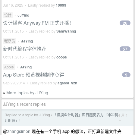
Jul 16, 2025 • Lastly replied by
10099
设计
•
JJYing
设计播客 Anyway.FM 正式开播！
26
Oct 31, 2015 • Lastly replied by
SamWanng
程序员
•
JJYing
新时代编程字体推荐
57
Oct 31, 2016 • Lastly replied by
ooops
Apple
•
JJYing
App Store 预览视频制作心得
9
Sep 29, 2014 • Lastly replied by
agassi_yzh
More topics by JJYing
»
JJYing's recent replies
Replied to a topic by JJYing
「摸摸鱼计时器」即日起更名为「冲冲鸭
4 月 1
›
日
计时器」！
@
zhangsimon
现在有一个手机 app 的想法，正打算新建文件夹