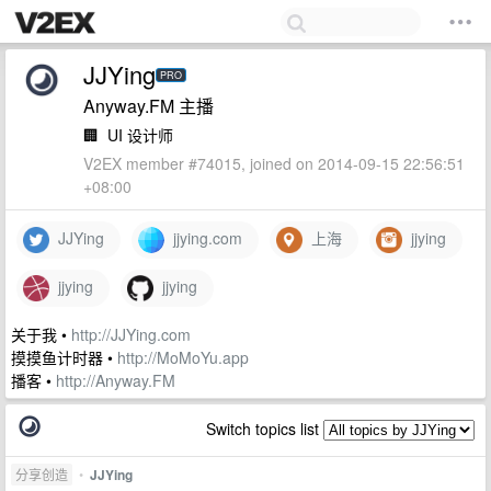
JJYing
PRO
Anyway.FM 主播
🏢
UI 设计师
V2EX member #74015, joined on 2014-09-15 22:56:51
+08:00
JJYing
jjying.com
上海
jjying
jjying
jjying
关于我 •
http://JJYing.com
摸摸鱼计时器 •
http://MoMoYu.app
播客 •
http://Anyway.FM
Switch topics list
分享创造
•
JJYing