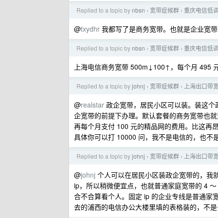
Replied to a topic by
nbsn
宽带症候群
重庆电信低调上
›
›
@
txydhr
我都写了是商务宽带。也就是企业宽带
Replied to a topic by
nbsn
宽带症候群
重庆电信低调上
›
›
上海电信商务宽带 500m↓100↑，每个月 495
Replied to a topic by
johnj
宽带症候群
上海出口带
›
›
@
realstar
政企宽带，居民小区可以装。装这个政
企宽带的前提下办理。默认套餐的商务宽带也就
再每个月支付 100 元的精品网的费用。比这再
具体你可以打 10000 问，我不是电信的，也不
Replied to a topic by
johnj
宽带症候群
上海出口带
›
›
@
johnj
个人可以在居民小区装政企宽带的，我就
ip，所以稍微便宜点，也就普通家庭宽带的 4 
合不合算看个人。固定 ip 的企业专线是普通家宽
去的浦西的电信办公大楼里填的表格装的，不是