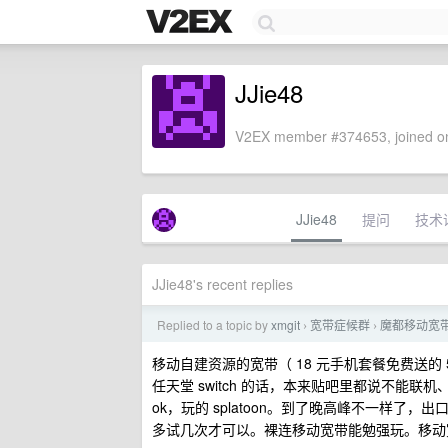
JJie48
V2EX member #374653, joined on
JJie48
提问
技术
JJie48's recent replies
Replied to a topic by
xmgit
宽带症候群
魔都移动宽
›
›
移动自建资源的宽带（ 18 元手机套餐免费送的
任天堂 switch 的话，本来贴吧里都说不能联机
ok，玩的 splatoon。到了晚高峰不一样了
多试几次才可以。裸连移动宽带能勉强玩。移动