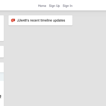
Home
Sign Up
Sign In
JJie48's recent timeline updates
9
要