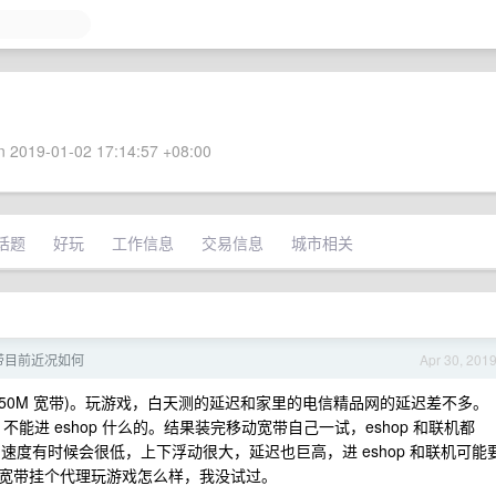
 2019-01-02 17:14:57 +08:00
话题
好玩
工作信息
交易信息
城市相关
带目前近况如何
Apr 30, 201
 50M 宽带)。玩游戏，白天测的延迟和家里的电信精品网的延迟差不多。
、不能进 eshop 什么的。结果装完移动宽带自己一试，eshop 和联机都
，出口速度有时候会很低，上下浮动很大，延迟也巨高，进 eshop 和联机可能
宽带挂个代理玩游戏怎么样，我没试过。