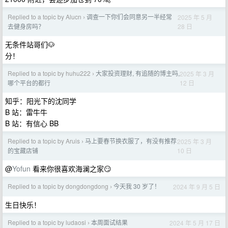
Replied to a topic by Alucn
调查一下你们会同意另一半经常
2025 年 5 月
›
28 日
去健身房吗？
无条件站哥们🐶
分！
Replied to a topic by huhu222
大家投资理财, 有追随的博主吗,
2025 年 3 月
›
12 日
哪个平台的都行
知乎：阳光下的沈同学
B 站：雷牛牛
B 站：有信心 BB
Replied to a topic by Aruis
马上要春节换衣服了，有没有推荐
2025 年 3 月
›
10 日
的宝藏店铺
@
Yofun
看来你很喜欢海澜之家😏
Replied to a topic by dongdongdong
今天我 30 岁了！
2024 年 9 月 5 日
›
生日快乐！
Replied to a topic by ludaosi
本周面试结果
2024 年 5 月 17 日
›