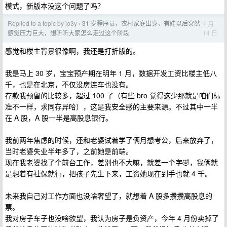
模式，新版本没这个问题了吗？
Replied to a topic by jo3y
31 岁程序员，农村家庭出身，有娃以后突然
7 月
›
14 日
感觉压力巨大，想听听大家怎么走过这个阶段
感觉和楼主背景很像啊，我还是打折版的。
我是马上 30 岁，宝宝预产期在明年 1 月，数据开发工资比楼主低八
千，也是在北京，不仅没房连车也没有。
存款我预留的比较多，超过 100 了（有些 bro 觉得这少那就是咱们标
准不一样，求同存异哈），这是我安全感的主要来源。不过其中一半
在 A 股，A 股一半是高股息银行。
我前两年焦虑的时候，还和老婆试着学了俩月想考公，后来放弃了，
当时老婆失业半年多了，之前她是前端。
现在我老婆找了个前台工作，差别也不大嘛，就差一个字🤣，我俩就
是想着有社保就行，把孩子先生下来，工资她现在到手也就 4 千。
未来我自己对工作方面也没啥奢望了，就想着 A 股多攒攒高股息的
票。
我对房子车子也没啥欲望，我认为房子是负资产，今年 4 月份卖掉了