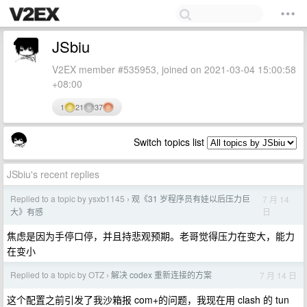
JSbiu
V2EX member #535953, joined on 2021-03-04 15:00:58
+08:00
1
21
37
Switch topics list
JSbiu's recent replies
Replied to a topic by ysxb1145
观《31 岁程序员有娃以后压力巨
7 月 14
›
日
大》有感
焦虑是因为手停口停，并且持悲观预期。老哥觉得压力在变大，能力
在变小
Replied to a topic by OTZ
解决 codex 重新连接的方案
7 月 14 日
›
这个配置之前引发了我沙箱报 com+的问题，我现在用 clash 的 tun