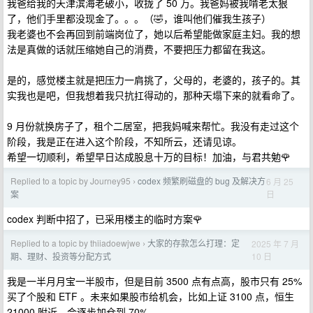
我爸给我的天津滨海老破小，收拢了 50 万。我爸妈被我啃老太狠
了，他们手里都没现金了。。。（🤣，谁叫他们催我生孩子）
我老婆也不会再回到前端岗位了，她以后希望能做家庭主妇。我的想
法是真做的话就压缩她自己的消费，不要把压力都留在我这。
是的，感觉楼主就是把压力一肩挑了，父母的，老婆的，孩子的。其
实我也是吧，但我想着我只抗扛得动的，那种天塌下来的就看命了。
9 月份就换房子了，租个二居室，把我妈喊来帮忙。我没有走过这个
阶段，我是正在进入这个阶段，不知所云，还请见谅。
希望一切顺利，希望早日达成股息十万的目标！加油，与君共勉🌹
Replied to a topic by Journey95
codex 频繁刷磁盘的 bug 及解决方
6 月 25
›
日
案
codex 判断中招了，已采用楼主的临时方案🌹
Replied to a topic by thiiadoewjwe
大家的存款怎么打理：定
2025 年 7 月
›
10 日
期、理财、投资等分配方式
我是一半月月宝一半股市，但是目前 3500 点有点高，股市只有 25%
买了个股和 ETF 。未来如果股市给机会，比如上证 3100 点，恒生
21000 附近，会逐步加仓到 70%。