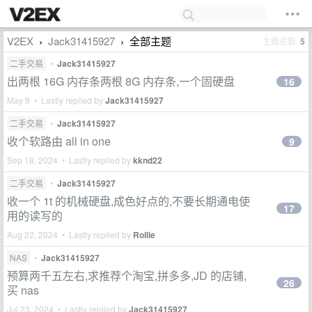
V2EX
Jack31415927
全部主题
主题总数
5
›
›
二手交易
•
Jack31415927
出两根 16G 内存条两根 8G 内存条,一个固硬盘
16
May 9 • Lastly replied by
Jack31415927
二手交易
•
Jack31415927
收个软路由 all in one
9
Sep 18, 2024 • Lastly replied by
kknd22
二手交易
•
Jack31415927
收一个 1t 的机械硬盘,成色好点的,不要长期通电使
17
用的读写的
Aug 22, 2024 • Lastly replied by
Rollie
NAS
•
Jack31415927
预算两千五左右,求推荐个淘宝,拼多多,JD 的店铺,
26
买 nas
Jul 23, 2024 • Lastly replied by
Jack31415927