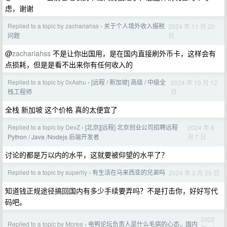
虑，谢谢
Replied to a topic by zachariahss
关于个人境外收入报税
2024 年 11 月 20
›
日
问题
@
zachariahss
不是让你出国用，是在国内直接刷外币卡，这样会有
点损耗，但是是看不出来你有任何收入的
Replied to a topic by 0xAshu
[远程 / 新加坡] 高级 / 中级全
2024 年 10 月 12
›
日
栈工程师
全栈 新加坡 这个价格 真的太便宜了
Replied to a topic by DevZ
[北京][远程] 北京创业公司招聘远程
2024 年 8
›
月 7 日
Python / Java /Nodejs 后端开发者
讨论的都是万以内的水平，这就要被仰望的水平了？
Replied to a topic by superliy
有生活在马来西亚的兄弟吗
2024 年 3 月 25 日
›
知道钱正规途径搞回国内有多少手续要弄吗？不是打击你，好好写代
码吧。
2022
Replied to a topic by Morea
电鸭论坛负责人是什么毛病的心态，国内
›