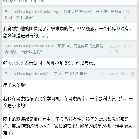
Kepy's recent replies
Replied to a topic by CouleurApp
继昨天的“黑客松”，今天在小黑盒又
5 月 8
›
日
刷到一个“自研哥”
我竟然把他的图看完了，很难崩的住，但又疑惑，一个代码都没有，
怎么知道是语言的。。。
Replied to a topic by sikuu2al
预算 6k，现在的环境是否适
2025 年 11 月
›
18 日
合‘慢装’一台游戏主机？
@
rockddd
表示认同，预算拉到 8K ，可以考虑。
Replied to a topic by x2024
学习机有用吗？推荐
2025 年 11 月 18 日
›
串子太多啦！
我也在考虑给孩子买个学习机，在考虑两个，一个是科大讯飞的，一
个是小米的；
网上的测评都是推广为主，不具备参考性，孩子的需求如我们那是一
样，能玩游戏的“学习机”，家长的需求只能学习的学习机。想平衡太
难了。