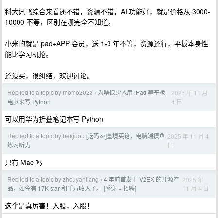
科大讯飞综合来看还不错，资源不错，AI 功能好，就是价格从 3000-
10000 不等，区别在哪完全不知道。
小米的就是 pad+APP 会员，送 1-3 年不等，资源还行，平板本身性
能比学习机抢。
还没买，很纠结，欢迎讨论。
Replied to a topic by momo2023
为啥很少人用 iPad 等平板
2025 年 11 月
›
4 日
电脑来写 Python
可以用华为折叠笔记本写 Python
Replied to a topic by beiguo
[送码🎉]墨境英语，电脑端摸鱼
2025 年 11 月 4
›
日
练习听力
只有 Mac 吗
Replied to a topic by zhouyanliang
4 年前首发于 V2EX 的开源产
2025 年
›
11 月 4 日
品，如今有 17K star 和千万收入了。 [感谢 + 招聘]
这个是真厉害！入股，入股！