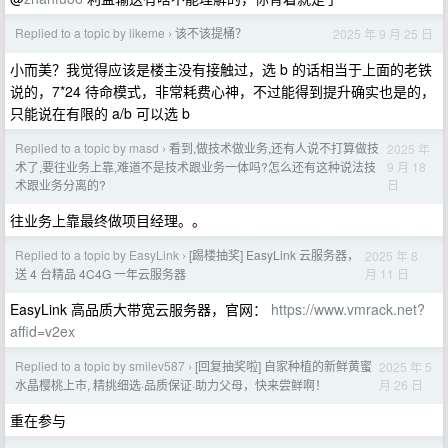
Replied to a topic by likeme
该不该提桶？
2025 年 9 月 25 日
›
小而美？我觉得应该是楼主没有接触过，选 b 的话相当于上面的老铁
说的，7*24 待命模式，非常耗费心神，不过能得到提升确实也是的，
只能说在有限的 a/b 可以选 b
Replied to a topic by masd
看到,做技术做业务,还有人说不打算做技
2025 年
›
9 月 18
术了,要往业务上靠,难道不是技术跟业务一体吗?怎么还有这种说法技
日
术跟业务分离的?
往业务上靠最终做项目经理。。
Replied to a topic by EasyLink
[踢楼抽奖] EasyLink 云服务器，
2025 年 8
›
月 11 日
送 4 台精品 4C4G 一年云服务器
EasyLink 高品质大带宽云服务器，官网：
https://www.vmrack.net?
affid=v2ex
Replied to a topic by smilev587
[回复抽奖啦] 自家种植的新鲜黄蜜
2025 年 5
›
月 26 日
水晶樱桃上市, 精挑细选·品质保证·助力父母，快来尝鲜啊！
重在参与