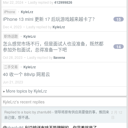
Mar 22, 2024 • Lastly replied by
412999826
iPhone
•
KyleLrz
iPhone 13 mini 更新 17 后玩游戏越来越卡了？
15
Dec 4, 2023 • Lastly replied by
KyleLrz
职场话题
•
KyleLrz
怎么感觉市场不行，但是面试人也没准备，既然都
14
参加外包面试，总得准备一下吧
Oct 28, 2023 • Lastly replied by
Ilavena
二手交易
•
KyleLrz
40 收一个 88vip 网易云
Jun 21, 2023
More topics by KyleLrz
»
KyleLrz's recent replies
Replied to a topic by zhanfu86
领导将原有供应商要做的事，推回来
2 月 12
›
日
自己做，想不通。
@
zhanfu86
利益输送有啥不能理解的，你背着就是了