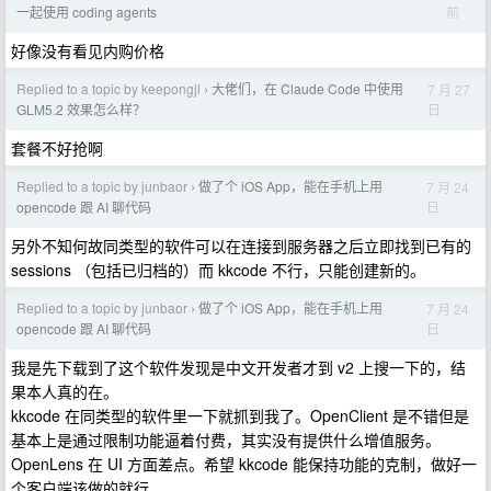
前
一起使用 coding agents
好像没有看见内购价格
Replied to a topic by keepongjl
大佬们，在 Claude Code 中使用
7 月 27
›
日
GLM5.2 效果怎么样？
套餐不好抢啊
Replied to a topic by junbaor
做了个 iOS App，能在手机上用
7 月 24
›
日
opencode 跟 AI 聊代码
另外不知何故同类型的软件可以在连接到服务器之后立即找到已有的
sessions （包括已归档的）而 kkcode 不行，只能创建新的。
Replied to a topic by junbaor
做了个 iOS App，能在手机上用
7 月 24
›
日
opencode 跟 AI 聊代码
我是先下载到了这个软件发现是中文开发者才到 v2 上搜一下的，结
果本人真的在。
kkcode 在同类型的软件里一下就抓到我了。OpenClient 是不错但是
基本上是通过限制功能逼着付费，其实没有提供什么增值服务。
OpenLens 在 UI 方面差点。希望 kkcode 能保持功能的克制，做好一
个客户端该做的就行。