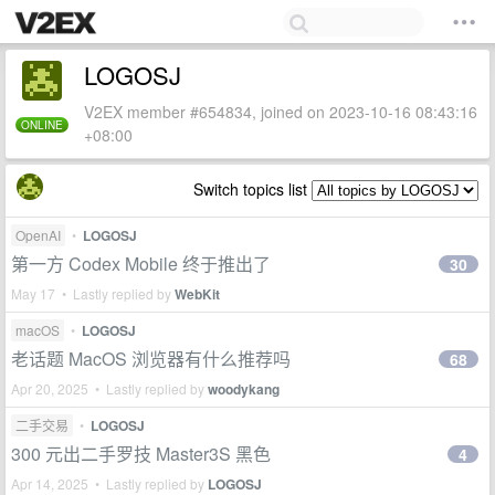
LOGOSJ
V2EX member #654834, joined on 2023-10-16 08:43:16
ONLINE
+08:00
Switch topics list
OpenAI
•
LOGOSJ
第一方 Codex Mobile 终于推出了
30
May 17 • Lastly replied by
WebKit
macOS
•
LOGOSJ
老话题 MacOS 浏览器有什么推荐吗
68
Apr 20, 2025 • Lastly replied by
woodykang
二手交易
•
LOGOSJ
300 元出二手罗技 Master3S 黑色
4
Apr 14, 2025 • Lastly replied by
LOGOSJ