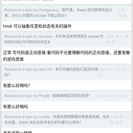
Replied to a topic by chengguang
想不通， React 现代框架的设计
1 月
›
14 日
者，为什么内置的 onClick 不默认防抖？
hook 可以抽象任意和状态有关的操作
Replied to a topic by nenseso
大伙有没有觉得现在 review 代
2025 年 11 月
›
28 日
码的时间比写代码的时间还长
正常 写代码是正向思维 看代码不光要理解代码的正向思维，还要发散
的逆向思维
Replied to a topic by stark123
有可乐瘾的朋友们是如何戒
2025 年 11 月 23
›
日
的？
有那么好喝吗？
Replied to a topic by PhpBB
能喝咖啡是怎样的享受?
2025 年 11 月 23 日
›
有那么好喝吗
Replied to a topic by Lowlife
穷逼也想把聚酯纤维换成纯棉，纯羊
2025 年 11
›
月 20 日
毛衣服，🥺300 块左右的羊毛针织外套可以穿吗？
羊毛该电一样电