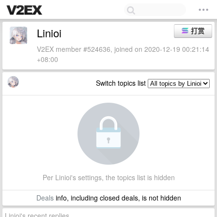
Linioi
打赏
V2EX member #524636, joined on 2020-12-19 00:21:14
+08:00
Switch topics list
Per Linioi's settings, the topics list is hidden
Deals
info, including closed deals, is not hidden
Linioi's recent replies