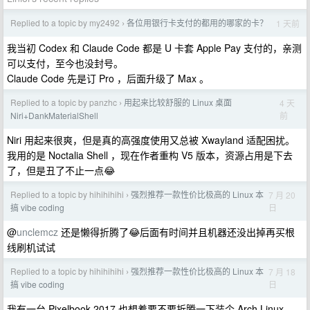
Replied to a topic by my2492
各位用银行卡支付的都用的哪家的卡？
1 天前
›
我当初 Codex 和 Claude Code 都是 U 卡套 Apple Pay 支付的，亲测
可以支付，至今也没封号。
Claude Code 先是订 Pro ，后面升级了 Max 。
Replied to a topic by panzhc
用起来比较舒服的 Linux 桌面
4 天
›
前
Niri+DankMaterialShell
Niri 用起来很爽，但是真的高强度使用又总被 Xwayland 适配困扰。
我用的是 Noctalia Shell ，现在作者重构 V5 版本，资源占用是下去
了，但是丑了不止一点😂
Replied to a topic by hihihihihi
强烈推荐一款性价比极高的 Linux 本
7 月 20
›
日
搞 vibe coding
@
unclemcz
还是懒得折腾了😂后面有时间并且机器还没出掉再买根
线刷机试试
Replied to a topic by hihihihihi
强烈推荐一款性价比极高的 Linux 本
7 月 18
›
日
搞 vibe coding
我有一台 Pixelbook 2017 也想着要不要折腾一下装个 Arch Linux