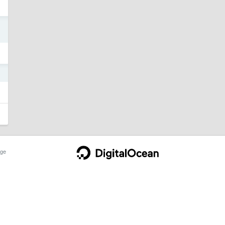
8
8
ge