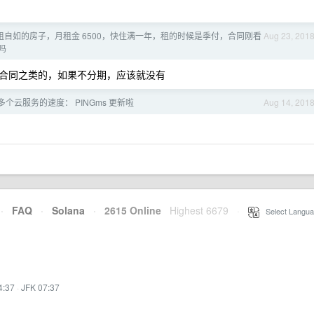
租自如的房子，月租金 6500，快住满一年，租的时候是季付，合同刚看
Aug 23, 201
吗
合同之类的，如果不分期，应该就没有
个云服务的速度： PINGms 更新啦
Aug 14, 201
·
FAQ
·
Solana
·
2615 Online
Highest 6679
·
Select Langua
4:37
·
JFK 07:37