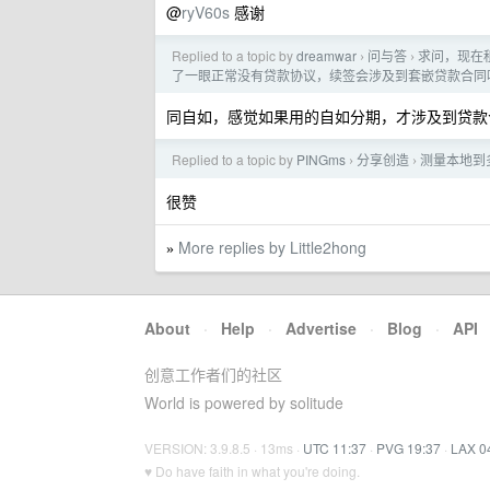
@
ryV60s
感谢
Replied to a topic by
dreamwar
问与答
求问，现在
›
›
了一眼正常没有贷款协议，续签会涉及到套嵌贷款合同
同自如，感觉如果用的自如分期，才涉及到贷款
Replied to a topic by
PINGms
分享创造
测量本地到多
›
›
很赞
More replies by Little2hong
»
About
·
Help
·
Advertise
·
Blog
·
API
创意工作者们的社区
World is powered by solitude
VERSION: 3.9.8.5 · 13ms ·
UTC 11:37
·
PVG 19:37
·
LAX 0
♥ Do have faith in what you're doing.