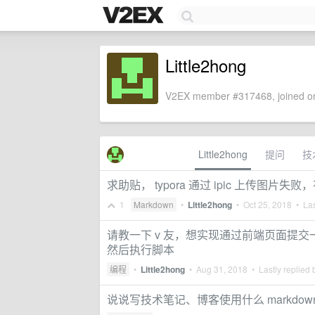
Little2hong
V2EX member #317468, joined on
Little2hong
提问
技
求助贴， typora 通过 ipic 上传图片失
1
Markdown
•
Little2hong
•
Oct 25, 2018
• Las
请教一下 v 友，想实现通过前端页面提
然后执行脚本
编程
•
Little2hong
•
Aug 31, 2018
• Lastly replied
说说写技术笔记、博客使用什么 markdow