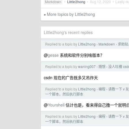
Markdown
•
Little2hong
•
Aug 12, 2020
• Lastly re
More topics by Little2hong
»
Little2hong's recent replies
Replied to a topic by
Little2hong
Markdown
求助贴，
›
›
@
gesse
系统和软件分别啥版本？
Replied to a topic by
waning007
随想
没人吐槽 cs
›
›
csdn 现在的广告既多又吊炸天
Replied to a topic by
Little2hong
编程
请教一下 v
›
›
一个脚本，然后执行脚本
@
Yourshell
估计也是，看来得自己撸一个就明
Replied to a topic by
Little2hong
编程
请教一下 v
›
›
一个脚本，然后执行脚本