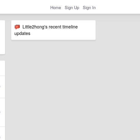
Home
Sign Up
Sign In
Little2hong's recent timeline
updates