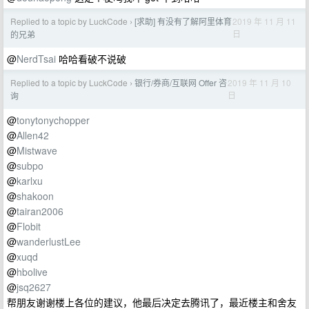
Replied to a topic by LuckCode
[求助] 有没有了解阿里体育
2019 年 11 月 11
›
日
的兄弟
@
NerdTsai
哈哈看破不说破
Replied to a topic by LuckCode
银行/券商/互联网 Offer 咨
2019 年 11 月 10
›
日
询
@
tonytonychopper
@
Allen42
@
Mistwave
@
subpo
@
karlxu
@
shakoon
@
tairan2006
@
Flobit
@
wanderlustLee
@
xuqd
@
hbolive
@
jsq2627
帮朋友谢谢楼上各位的建议，他最后决定去腾讯了，最近楼主和舍友