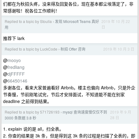
们都在为秋招头疼，没来得及回复各位，现在基本都尘埃落定了，非
常感谢啦！祝各位工作顺利！
Replied to a topic by Stoulla
发现 Microsoft Teams 真好
2019 年 10 月 22
›
日
用
推荐下 lark
Replied to a topic by LuckCode
秋招 Offer 咨询
2019 年 10 月 3 日
›
@
mooyo
@
fredliang
@
djFFFFF
@
66450146
多谢各位，看来大家普遍看好 Airbnb。楼主也偏向 Airbnb，只是外企
节奏慢，节前刚笔试完，节后才安排面试，不知道能不能在别家
deadline 之前得到结果。
Replied to a topic by 571726193
mysql 查询速度慢仅仅不到
2019 年 9 月
›
28 日
3000 条数据 3.8 秒
1. explain 说的是 all，扫全表。
2. 你查的结果是 3k 条，但是得到这 3k 条的过程是扫描了全表的，即