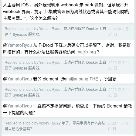
人主要用 IOS ，另外我想利用 webhook 走 bark 通知，但是我打开
webhook 界面，提示“此集成管理器为离线状态或者其不能访问你的
主服务器。”，这个怎么解决？
Replied to a topic by YamatoRyou
成功在群晖的 Docker 上自
2022 年 5 月
›
24 日
建了 Synapse 服务器.
@
YamatoRyou
从 F-Droid 下载之后确实可以提醒了，谢谢。我是群
晖搭建的，有什么办法让服务器能访问
matrix.org
？
Replied to a topic by YamatoRyou
成功在群晖的 Docker 上自
2022 年 5 月
›
23 日
建了 Synapse 服务器.
@
YamatoRyou
我的 element: @
maijianbang
:THE ，盼回复
Replied to a topic by YamatoRyou
成功在群晖的 Docker 上自
2022 年 5 月
›
23 日
建了 Synapse 服务器.
@
YamatoRyou
一直搞不定提醒问题，能否加一下你的 Element 请教
一下提醒的问题？
Replied to a topic by v2dev
2022 年了，苹果手机有什么办法
2022 年 5 月
›
19 日
可以通话录音吗？