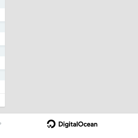
1
1
1
1
e