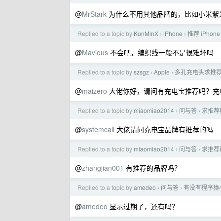
@
MrStark
为什么不用其他品牌的，比如小米紫
Replied to a topic by
KunMinX
iPhone
推荐 iPhon
›
›
@
Mavious
不会吧，编织线一般不是很难坏吗
Replied to a topic by
szsgz
Apple
多孔充电头求推
›
›
@
maizero
大佬你好，请问有充电宝推荐吗？充
Replied to a topic by
miaomiao2014
问与答
求推荐
›
›
@
systemcall
大佬请问充电宝品牌有推荐的吗
Replied to a topic by
miaomiao2014
问与答
求推荐
›
›
@
zhangjian001
有推荐的品牌吗？
Replied to a topic by
amedeo
问与答
有没有程序猿
›
›
@
amedeo
显示过期了，还有吗？