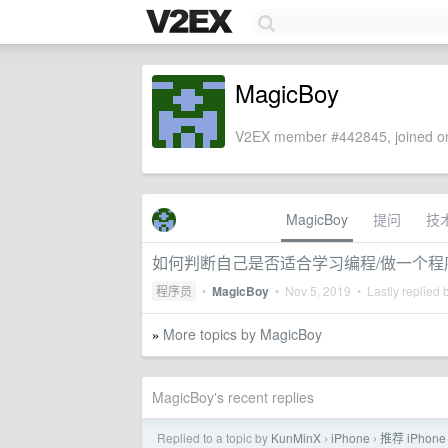
MagicBoy
V2EX member #442845, joined on
MagicBoy
提问
技
如何判断自己是否适合学习编程/做一个程
程序员
•
MagicBoy
•
Nov 5, 2019
• Lastly replied 
More topics by MagicBoy
»
MagicBoy's recent replies
Replied to a topic by
KunMinX
iPhone
推荐 iPhon
›
›