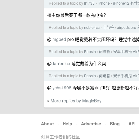
Replied to a topic by
ll1735
iPhone
iPhone12 
›
›
楼主你最后买了哪一款充电宝？
Replied to a topic by
noble4cc
问与答
airpods p
›
›
@
imgbed
pro 睡觉戴着不会压坏吗？睡觉中途
Replied to a topic by
Paosin
问与答
安卓手机搭 AirP
›
›
@
darrenice
睡觉戴着为什么爽
Replied to a topic by
Paosin
问与答
安卓手机搭 AirP
›
›
@
lychs1998
降噪不是减弱了吗？越更新越不好
More replies by MagicBoy
»
About
·
Help
·
Advertise
·
Blog
·
API
创意工作者们的社区