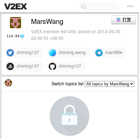
MarsWang
打赏
V2EX member #41458, joined on 2013-06-30
114.94
22:36:53 +08:00
zhiming137
zhiming.wang
marsWw
zhiming137
zhiming137
Switch topics list