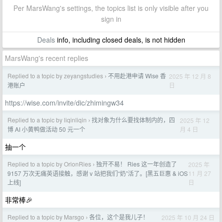
Per MarsWang's settings, the topics list is only visible after you
sign in
Deals
info, including closed deals, is not hidden
MarsWang's recent replies
Replied to a topic by zeyangstudies
不用赴港申请 Wise 香
2025 年 12 月 8
›
日
港账户
https://wise.com/invite/dic/zhimingw34
Replied to a topic by liqinliqin
找对象为什么要找体制内的，四
2025 年 12
›
月 4 日
博 AI 小黄鸭做活动 50 元一个
抽一个
Replied to a topic by OrionRies
独开不易！ Ries 这一年创造了
2025 年
›
11 月 27
9157 万次无痛英语接触，感谢 v 站把我们“奶”活了。[黑五巨惠 & iOS
日
上线]
非常棒🎉
Replied to a topic by Marsgo
各位，这个是我儿子！
2025 年 10 月 24 日
›