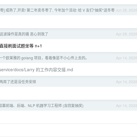
冬枣] 成熟了,开卖! 第二年卖冬枣了, 今年加个活动: 给 V 友们*抽奖*送冬枣
Jun 28, 202
这波操作是真的骚 恶心到我了
Apr 28, 202
接刷面试题坐等 n+1
看到一个欧莱雅的 golang 项目，看着像是不小心传上去的。
Apr 14, 202
service/docs/Larry
的工作内容交接.md
两周了还是没任务安排
Apr 14, 202
招募前端、后端、NLP 机器学习工程师 (含回复抽奖)
Apr 14, 202