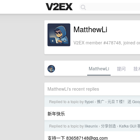
MatthewLi
V2EX member #478748, joined on
MatthewLi
提问
技
MatthewLi's recent replies
Replied to a topic by
flypei
推广
元旦 T 楼！ 送 Goog
›
›
新年快乐
Replied to a topic by
likeunix
分享创造
Kafka GUI
›
›
支持一下
836587148@qq.com