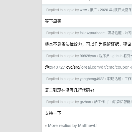
Replied to a topic by
wzw
推广
2020 年 [陕西大荔
›
›
等下周买
Replied to a topic by
followyourheart
职场话题
公司
›
›
根本不具备法律效力，可以作为保留证据，建议直
Replied to a topic by
90928yao
程序员
github 
›
›
@
x940727
cvc/src/
loreal.com/dit/cmd/coupon-
Replied to a topic by
yangheng4922
职场话题
工作
›
›
复工到现在没写几行代码+1
Replied to a topic by
grzhan
酷工作
[上海]森亿智能
›
›
支持一下
More replies by MatthewLi
»