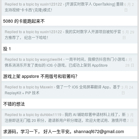
Replied to a topic by xuxin123122
[开源实时数字人 OpenTalking] 重磅
6 月 2
›
日
支持视频“卡卡西”(克隆)模式！
5080 的卡能跑起来不
Replied to a topic by xuxin123122
我的实时数字人开源项目被知乎官
5 月 29
›
日
方推荐了， 纪念一下哈哈！
投 1
Replied to a topic by wangziwei94
一周半时间，我模仿抖音热门小游戏
4 月
›
28 日
佛系消消乐开发了类似的 iOS 小游戏，已成功上架到 AppStore
游戏上架 appstore 不用版号和软著吗？
Replied to a topic by Maxwin
做了一个 iOS 全局屏幕翻译 App，基于
3 月 24
›
日
ReplayKit + PiP 技术
不错的想法
Replied to a topic by duhbbx1119
我的 AI 辅助软著申请材料上线了，新
3 月
›
2 日
注册即送无门槛 20 积分，邀请新用户积分赠送，欢迎大佬试用、激情开喷
求源码，学习一下， 好人一生平安。
shannaqf672@gmail.com