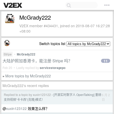
McGrady222
V2EX member #434431, joined on 2019-08-07 16:27:28
+08:00
Switch topics list
Stripe
•
McGrady222
大陆护照加香港卡，能注册 Stripe 吗？
11
Feb 20 • Lastly replied by
servicestoragepo
More topics by McGrady222
»
McGrady222's recent replies
Replied to a topic by xuxin123122
[开源实时数字人 OpenTalking] 重磅
6 月 2
›
日
支持视频“卡卡西”(克隆)模式！
@
xuxin123122
效果怎么样？