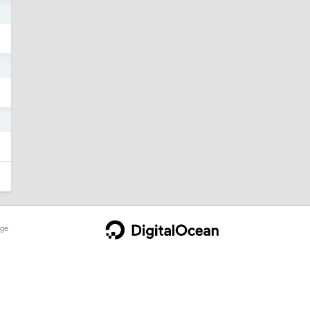
1
1
1
ge