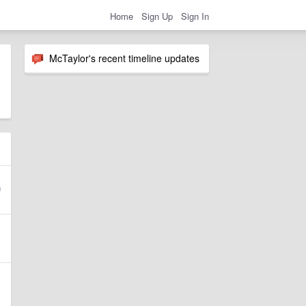
Home
Sign Up
Sign In
McTaylor's recent timeline updates