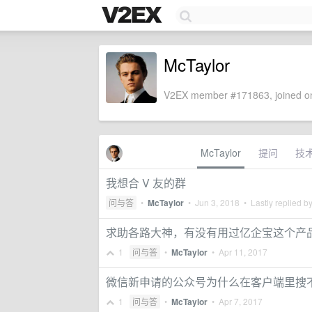
McTaylor
V2EX member #171863, joined on
McTaylor
提问
技
我想合 V 友的群
问与答
•
McTaylor
•
Jun 3, 2018
• Lastly replied b
求助各路大神，有没有用过亿企宝这个产
1
问与答
•
McTaylor
•
Apr 11, 2017
微信新申请的公众号为什么在客户端里搜
1
问与答
•
McTaylor
•
Apr 7, 2017