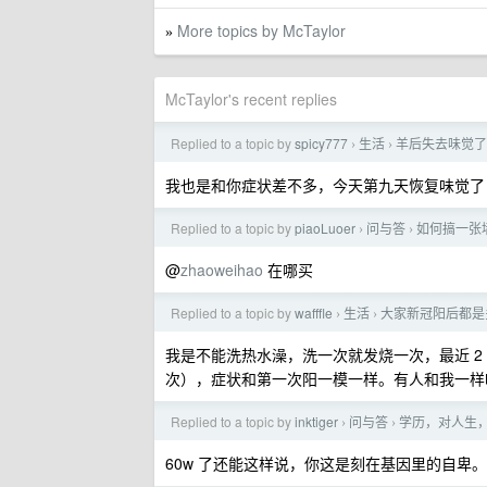
More topics by McTaylor
»
McTaylor's recent replies
Replied to a topic by
spicy777
生活
羊后失去味觉了
›
›
我也是和你症状差不多，今天第九天恢复味觉了
Replied to a topic by
piaoLuoer
问与答
如何搞一张
›
›
@
zhaoweihao
在哪买
Replied to a topic by
wafffle
生活
大家新冠阳后都是
›
›
我是不能洗热水澡，洗一次就发烧一次，最近 2 个月
次），症状和第一次阳一模一样。有人和我一样
Replied to a topic by
inktiger
问与答
学历，对人生
›
›
60w 了还能这样说，你这是刻在基因里的自卑。