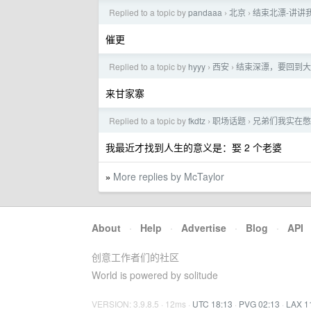
Replied to a topic by
pandaaa
北京
结束北漂-讲讲
›
›
催更
Replied to a topic by
hyyy
西安
结束深漂，要回到大
›
›
来甘家寨
Replied to a topic by
fkdtz
职场话题
兄弟们我实在憋
›
›
我最近才找到人生的意义是：娶 2 个老婆
More replies by McTaylor
»
About
·
Help
·
Advertise
·
Blog
·
API
创意工作者们的社区
World is powered by solitude
VERSION: 3.9.8.5 · 12ms ·
UTC 18:13
·
PVG 02:13
·
LAX 1