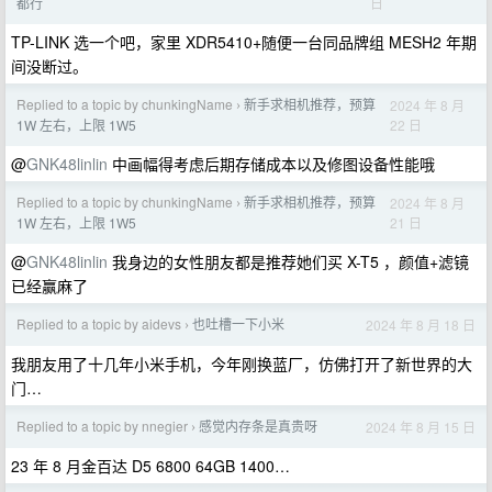
日
都行
TP-LINK 选一个吧，家里 XDR5410+随便一台同品牌组 MESH2 年期
间没断过。
Replied to a topic by chunkingName
新手求相机推荐，预算
2024 年 8 月
›
22 日
1W 左右，上限 1W5
@
GNK48linlin
中画幅得考虑后期存储成本以及修图设备性能哦
Replied to a topic by chunkingName
新手求相机推荐，预算
2024 年 8 月
›
21 日
1W 左右，上限 1W5
@
GNK48linlin
我身边的女性朋友都是推荐她们买 X-T5 ，颜值+滤镜
已经赢麻了
Replied to a topic by aidevs
也吐槽一下小米
2024 年 8 月 18 日
›
我朋友用了十几年小米手机，今年刚换蓝厂，仿佛打开了新世界的大
门…
Replied to a topic by nnegier
感觉内存条是真贵呀
2024 年 8 月 15 日
›
23 年 8 月金百达 D5 6800 64GB 1400…