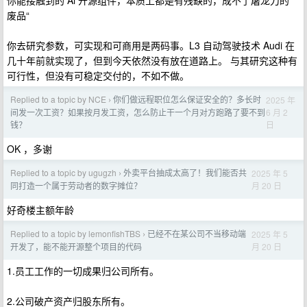
你能接触到的 Ai 开源组件，本质上都是有残缺的，成不了屠龙刀的”
废品“
你去研究参数，可实现和可商用是两码事。L3 自动驾驶技术 Audi 在
几十年前就实现了，但到今天依然没有放在道路上。 与其研究这种有
可行性，但没有可稳定交付的，不如不做。
Replied to a topic by NCE
你们做远程职位怎么保证安全的？多长时
2025 年
›
6 月 2
间发一次工资？如果按月发工资，怎么防止干一个月对方跑路了要不到
日
钱？
OK ，多谢
Replied to a topic by ugugzh
外卖平台抽成太高了！我们能否共
2025 年 5
›
月 20 日
同打造一个属于劳动者的数字摊位？
好奇楼主额年龄
Replied to a topic by lemonfishTBS
已经不在某公司不当移动端
2025 年 5
›
月 20 日
开发了，能不能开源整个项目的代码
1.员工工作的一切成果归公司所有。
2.公司破产资产归股东所有。