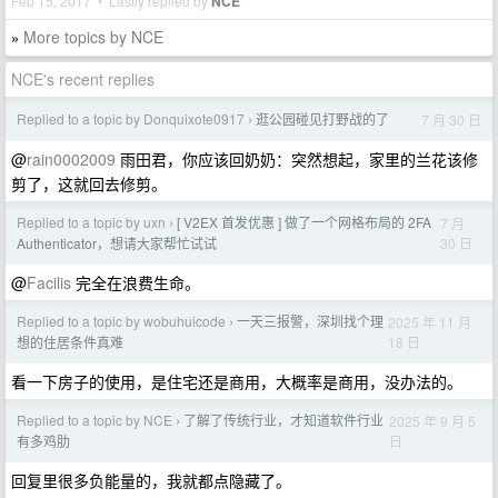
Feb 15, 2017 • Lastly replied by
NCE
More topics by NCE
»
NCE's recent replies
Replied to a topic by Donquixote0917
逛公园碰见打野战的了
7 月 30 日
›
@
rain0002009
雨田君，你应该回奶奶：突然想起，家里的兰花该修
剪了，这就回去修剪。
Replied to a topic by uxn
[ V2EX 首发优惠 ] 做了一个网格布局的 2FA
7 月
›
30 日
Authenticator，想请大家帮忙试试
@
Facilis
完全在浪费生命。
Replied to a topic by wobuhuicode
一天三报警，深圳找个理
2025 年 11 月
›
18 日
想的住居条件真难
看一下房子的使用，是住宅还是商用，大概率是商用，没办法的。
Replied to a topic by NCE
了解了传统行业，才知道软件行业
2025 年 9 月 5
›
日
有多鸡肋
回复里很多负能量的，我就都点隐藏了。