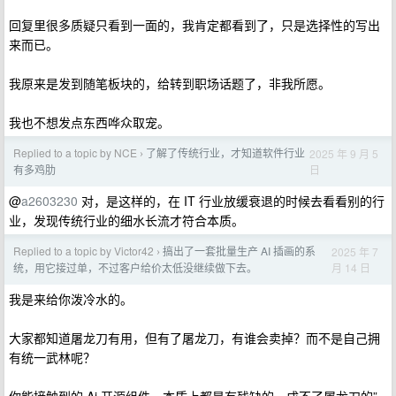
回复里很多质疑只看到一面的，我肯定都看到了，只是选择性的写出
来而已。
我原来是发到随笔板块的，给转到职场话题了，非我所愿。
我也不想发点东西哗众取宠。
Replied to a topic by NCE
了解了传统行业，才知道软件行业
2025 年 9 月 5
›
日
有多鸡肋
@
a2603230
对，是这样的，在 IT 行业放缓衰退的时候去看看别的行
业，发现传统行业的细水长流才符合本质。
Replied to a topic by Victor42
搞出了一套批量生产 AI 插画的系
2025 年 7
›
月 14 日
统，用它接过单，不过客户给价太低没继续做下去。
我是来给你泼冷水的。
大家都知道屠龙刀有用，但有了屠龙刀，有谁会卖掉？而不是自己拥
有统一武林呢？