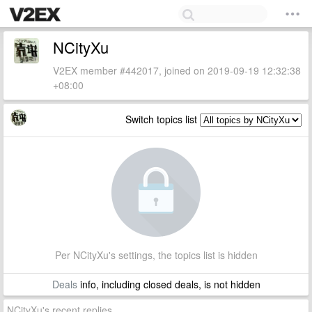
NCityXu
V2EX member #442017, joined on 2019-09-19 12:32:38
+08:00
Switch topics list
Per NCityXu's settings, the topics list is hidden
Deals
info, including closed deals, is not hidden
NCityXu's recent replies