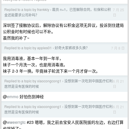
Replied to a topic by frankkly
裁员 n+1，已签解除合同，社保和公积
7 月 25
›
日
金还能要求公司补吗？
深圳签了接触协议后，解除协议有公积金这项无异议，投诉到住建局
公积金时有时候也可以不补。
虽然我的补了~
Replied to a topic by apples01
好奇大家裤衩多久换？
7 月 8 日
›
我用消毒液，基本一年到一年半，
袜子一个月洗一次，也是用消毒液。
袜子 2-3 年一换。毕竟袜子轮流下来一个月才穿一次。
Replied to a topic by xiaocongcong1
没想到第一次吃到中国医疗红利
6 月 21
›
日
居然是没有医保的时候
@
emmo
好怕伤到神经
Replied to a topic by xiaocongcong1
没想到第一次吃到中国医疗红利
6 月 21
›
日
居然是没有医保的时候
@
wweerrgtc
#23 嗯嗯，我之前去宝安人民医院拔的左边，右边打算
也拔掉了~