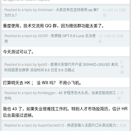
Replied to a topic by iiimichael
大家还有在坚持使用 qq 嘛？
5 小时 14 分钟
›
前
为什么？
重度使用，技术交流用 QQ 群，因为微信群功能太差了。
Replied to a topic by GDSR
免费版 GPT-5.6 Luna 无法使
12 小时 23 分钟
›
前
用
今天测试可以了。
2
Replied to a topic by fgvbt3
香港众安银行开户返 300HKD+30USD 美光
›
天
科技股票兑换券 活动时间 8.6 日至 9.9 日截止
前
打算明天去 HK ； 没 WX 吗？ 不用小飞机。
Replied to a topic by thinkbigger
40 岁程序员大头兵，出来还能找到工
2 天
›
前
作吗
我也 43 了，如果失业很难找工作的。特别人才市场投简历，估计 HR
后台直接过滤掉。
Replied to a topic by SuperDaniel313
用语音输入法提升口头表达能力
3 天前
›