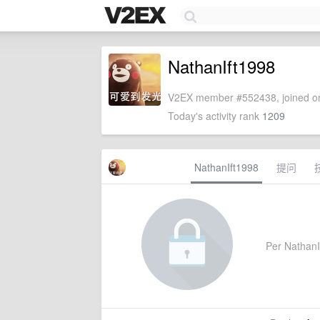
NathanIft1998
V2EX member #552438, joined on
Today's activity rank
1209
NathanIft1998
提问
Per NathanIf