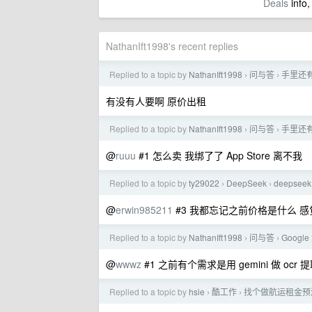
Deals
info,
NathanIft1998's recent replies
Replied to a topic by
NathanIft1998
问与答
手里还有
›
›
有没有人要啊 原价出租
Replied to a topic by
NathanIft1998
问与答
手里还有
›
›
@
ruuu
#1 怎么卖 我绑了了 App Store 离不我
Replied to a topic by
ty29022
DeepSeek
deepse
›
›
@
erwin985211
#3 我都忘记之前价格是什么 
Replied to a topic by
NathanIft1998
问与答
Googl
›
›
@
wwwz
#1 之前有个需求是用 gemini 做 ocr 
Replied to a topic by
hsie
酷工作
找个做航运租金预
›
›