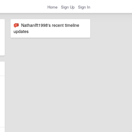
Home
Sign Up
Sign In
NathanIft1998's recent timeline
updates