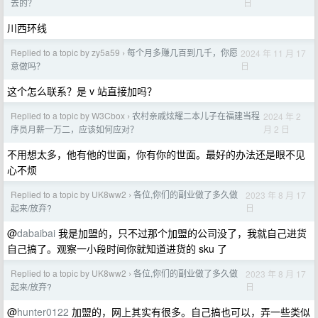
日
去的？
川西环线
Replied to a topic by zy5a59
每个月多赚几百到几千，你愿
2024 年 11 月 17
›
日
意做吗？
这个怎么联系？是 v 站直接加吗？
Replied to a topic by W3Cbox
农村亲戚炫耀二本儿子在福建当程
2024 年 2
›
月 2 日
序员月薪一万二，应该如何应对？
不用想太多，他有他的世面，你有你的世面。最好的办法还是眼不见
心不烦
Replied to a topic by UK8ww2
各位,你们的副业做了多久做
2023 年 8 月 17
›
日
起来/放弃?
@
dabaibai
我是加盟的，只不过那个加盟的公司没了，我就自己进货
自己搞了。观察一小段时间你就知道进货的 sku 了
Replied to a topic by UK8ww2
各位,你们的副业做了多久做
2023 年 8 月 17
›
日
起来/放弃?
@
hunter0122
加盟的，网上其实有很多。自己搞也可以，弄一些类似