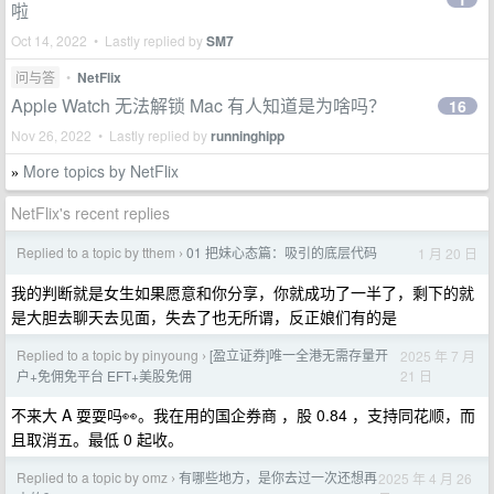
啦
Oct 14, 2022 • Lastly replied by
SM7
问与答
•
NetFlix
Apple Watch 无法解锁 Mac 有人知道是为啥吗？
16
Nov 26, 2022 • Lastly replied by
runninghipp
More topics by NetFlix
»
NetFlix's recent replies
Replied to a topic by tthem
01 把妹心态篇：吸引的底层代码
1 月 20 日
›
我的判断就是女生如果愿意和你分享，你就成功了一半了，剩下的就
是大胆去聊天去见面，失去了也无所谓，反正娘们有的是
Replied to a topic by pinyoung
[盈立证券]唯一全港无需存量开
2025 年 7 月
›
21 日
户+免佣免平台 EFT+美股免佣
不来大 A 耍耍吗👀。我在用的国企券商 ，股 0.84 ，支持同花顺，而
且取消五。最低 0 起收。
Replied to a topic by omz
有哪些地方，是你去过一次还想再
2025 年 4 月 26
›