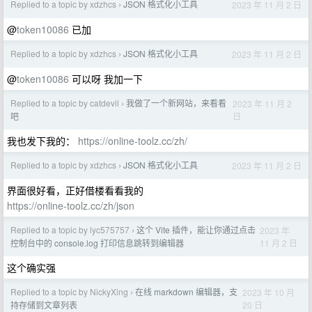
Replied to a topic by xdzhcs
JSON 格式化小工具
2023 年 11 月 2 日
›
@
token10086
已加
Replied to a topic by xdzhcs
JSON 格式化小工具
2023 年 11 月 2 日
›
@
token10086
可以呀 我加一下
Replied to a topic by catdevil
我做了一个新网站，来看看
2023 年 11 月 2
›
日
吧
我也发下我的：
https://online-toolz.cc/zh/
Replied to a topic by xdzhcs
JSON 格式化小工具
2023 年 11 月 2 日
›
界面很好看，正好借楼看看我的
https://online-toolz.cc/zh/json
Replied to a topic by lyc575757
这个 Vite 插件，能让你通过点击
2023 年
›
11 月 2 日
控制台中的 console.log 打印信息跳转到编辑器
这个确实强
Replied to a topic by NickyXing
在线 markdown 编辑器，支
2023 年 10 月
›
20 日
持存储到文章列表