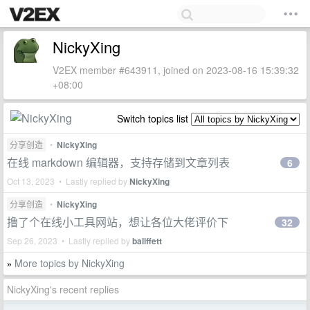
NickyXing
V2EX member #643911, joined on 2023-08-16 15:39:32
+08:00
Switch topics list
分享创造
•
NickyXing
在线 markdown 编辑器，支持存储到文章列表
6
Oct 13, 2023 • Lastly replied by
NickyXing
分享创造
•
NickyXing
撸了个在线小工具网站，想让各位大佬评价下
32
Sep 26, 2023 • Lastly replied by
ballffett
More topics by NickyXing
»
NickyXing's recent replies