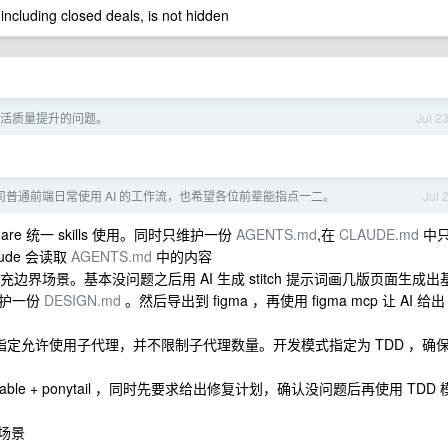
 including closed deals, is not hidden
活质量提升的问题。
Jul 2
司普通前端日常使用 AI 的工作流，也希望各位前辈能指点一二。
Jul 
llshare 统一 skills 使用。同时只维护一份
AGENTS.md
,在
CLAUDE.md
中
ude 会读取
AGENTS.md
中的内容
边界场景。基本没问题之后用 AI 生成 stitch 提示词画几版页面生成出
维护一份
DESIGN.md
。然后导出到 figma ，再使用 figma mcp 让 AI 给出
需要指定允许使用子代理，并不限制子代理数量。开发模式指定为 TDD ，确
eccable + ponytail ，同时先要求给出修复计划，确认没问题后再使用 TDD 
界场景