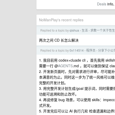
Deals
info,
NoManPlay's recent replies
Replied to a topic by
qishua
生活
求教一个关于性生
›
›
两次之间 CD 长怎么解决
Replied to a topic by
0x114514
程序员
分享下小公
›
›
1. 我目前用 codex+cluade cli ，首先我用 ski
需要一行 @
AGENTS
.md ，就可以做到保证 cla
2. 开发新页面时，先对需求进行评审，尽可能补充
本满意的为止。同时这一步为了统一风格可以
完整的开发计划。
3. 用完整开发计划生成/goal 提示词，同时
功能可追溯和防止改坏。
4. 再说修复 bug 场景，可以使用 skills：imp
式开发。
5. 开发完后可以让 AI 执行几轮 检查遗漏和边