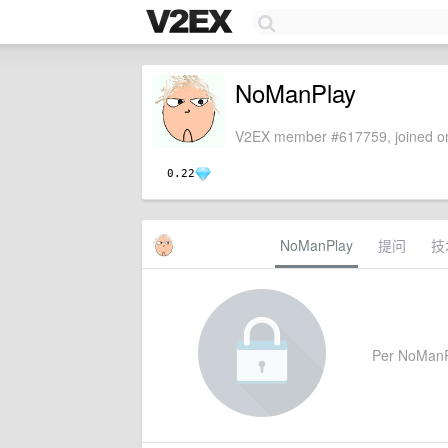
NoManPlay
V2EX member #617759, joined on
0.22
NoManPlay
提问
技
Per NoManPla