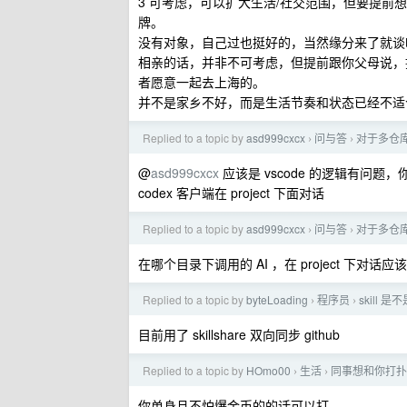
3 可考虑，可以扩大生活/社交范围，但要提
牌。
没有对象，自己过也挺好的，当然缘分来了就谈
相亲的话，并非不可考虑，但提前跟你父母说，
者愿意一起去上海的。
并不是家乡不好，而是生活节奏和状态已经不适
Replied to a topic by
asd999cxcx
问与答
对于多仓库
›
›
@
asd999cxcx
应该是 vscode 的逻辑有问题，你要
codex 客户端在 project 下面对话
Replied to a topic by
asd999cxcx
问与答
对于多仓库
›
›
在哪个目录下调用的 AI ，在 project 下对话
Replied to a topic by
byteLoading
程序员
skill
›
›
目前用了 skillshare 双向同步 github
Replied to a topic by
HOmo00
生活
同事想和你打扑
›
›
你单身且不怕爆金币的的话可以打