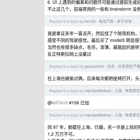
6. UI 上遇到的偏差和问题尽可能通过提前生成
不止这几个，前端常用的一些和 brainstorm 没
Replied to a topic by
he123
电动汽车
关于买车
›
›
我是拿证多年一直没开，然后找了个陪驾机构，
感受不同的驾驶感觉。最后买了 model3 明
当然也有很多缺点，毛坯，漆薄，最尴尬的是转
反正特斯拉网上没赢过
Replied to a topic by
gewuzhizhi
北京
北京现在严
›
›
在上海也被偷过俩，后来每次都把座椅打开，头
Replied to a topic by
HandlerMethod
上海
有老家在
›
›
@
left7410
#106 已加
Replied to a topic by
HandlerMethod
上海
有老家在
›
›
同 97 年，鹤壁在上海，已婚，另一半是上班
1,2 万万不可。