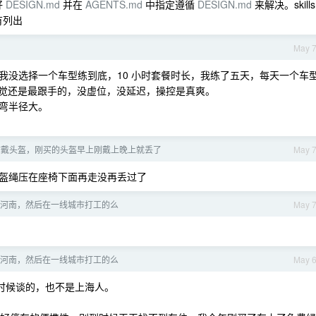
好
DESIGN.md
并在
AGENTS.md
中指定遵循
DESIGN.md
来解决。skills
有列出
May 
我没选择一个车型练到底，10 小时套餐时长，我练了五天，每天一个车
显感觉还是最跟手的，没虚位，没延迟，操控是真爽。
弯半径大。
查戴头盔，刚买的头盔早上刚戴上晚上就丢了
May 
盔绳压在座椅下面再走没再丢过了
河南，然后在一线城市打工的么
May 
河南，然后在一线城市打工的么
May 
的时候谈的，也不是上海人。