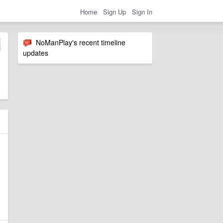
Home
Sign Up
Sign In
NoManPlay's recent timeline
updates