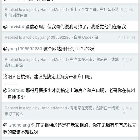
Replied to a topic by HandlerMethod
看上了个女同事，有什么办法
5 月 26
›
日
能加到微信嘛
@
Jarvis54
没信心啊，但我哥们说我可帅了，我感觉他们在骗我
Replied to a topic by yang1395592280
自用 Codex 站
5 月 10 日
›
@
yang1395592280
这个网站用什么 UI 写的呀
Replied to a topic by HandlerMethod
有老家在河南，然后在一线城
5 月 6
›
日
市打工的么
洛阳人在杭州。建议先搞定上海房产和户口吧。
---------
@
Soar360
那得月薪多少才能搞定上海房产和户口啊，老哥你在杭州
一月挣多少
Replied to a topic by HandlerMethod
有老家在河南，然后在一线城
5 月 6
›
日
市打工的么
@
lizhenqiang
你在无锡相的还是在老家相的，你在无锡有车有房找无
锡的应该不难找呀