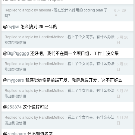
Replied to a topic by hiboshi
现在没什么好用的 coding plan 了
6 月 29
›
日
吗？
@
rsyjjsn
怎么搞到 29 一年的
Replied to a topic by HandlerMethod
看上了个女同事，有什么办法
5 月 26
›
日
能加到微信嘛
@
BigPiggggg
还好吧，我们不在同一个项目组，工作上没交集
Replied to a topic by HandlerMethod
看上了个女同事，有什么办法
5 月 26
›
日
能加到微信嘛
@
mygoare
我感觉她像是前端开发，我是后端开发，这不正好么
Replied to a topic by HandlerMethod
看上了个女同事，有什么办法
5 月 26
›
日
能加到微信嘛
@
253874
这个说辞可以
Replied to a topic by HandlerMethod
看上了个女同事，有什么办法
5 月 26
›
日
能加到微信嘛
@
zenfsharp
还不知道名字