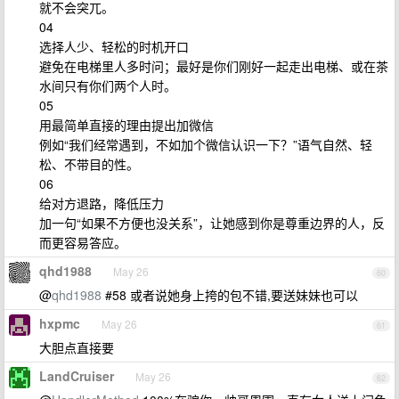
就不会突兀。
04
选择人少、轻松的时机开口
避免在电梯里人多时问；最好是你们刚好一起走出电梯、或在茶
水间只有你们两个人时。
05
用最简单直接的理由提出加微信
例如“我们经常遇到，不如加个微信认识一下？”语气自然、轻
松、不带目的性。
06
给对方退路，降低压力
加一句“如果不方便也没关系”，让她感到你是尊重边界的人，反
而更容易答应。
qhd1988
May 26
60
@
qhd1988
#58 或者说她身上挎的包不错,要送妹妹也可以
hxpmc
May 26
61
大胆点直接要
LandCruiser
May 26
62