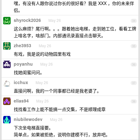
嘿，有没有人跟你说过你长的很好看？我是 XXX ，你的未来伴
侣。
shyrock2026
May 26
34
这么麻烦？尾行啊。。。跟着她出电梯，走到她工位，看看工牌
上啥名字，啥部门。内部通讯录直接点击聊天。
zhe3953
May 26
35
有戏，我是说的动物园里有戏
poyanhu
May 26
36
找她闺蜜问问。
icchux
May 26
37
直接问啊，我的一个同事都已经是我老婆了。
elias94
May 26
38
找找看工作上能不能搞一点交集，不是顺理成章
niubilewodev
May 26
39
下次坐电梯直接要。
简单点，如果被拒绝，说明你建模不行，放弃吧。