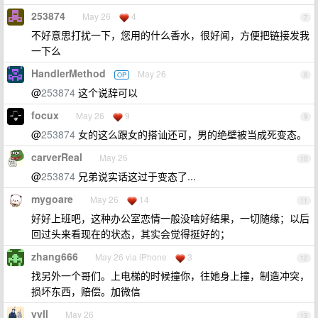
253874
May 26
4
7
不好意思打扰一下，您用的什么香水，很好闻，方便把链接发我
一下么
HandlerMethod
May 26
OP
8
@
253874
这个说辞可以
focux
May 26
9
9
@
253874
女的这么跟女的搭讪还可，男的绝壁被当成死变态。
carverReal
May 26
10
@
253874
兄弟说实话这过于变态了...
mygoare
May 26
14
11
好好上班吧，这种办公室恋情一般没啥好结果，一切随缘；以后
回过头来看现在的状态，其实会觉得挺好的；
zhang666
May 26 via iPhone
3
12
找另外一个哥们。上电梯的时候撞你，往她身上撞，制造冲突，
损坏东西，赔偿。加微信
yyll
May 26
13