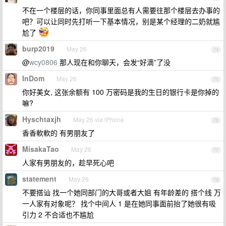
不在一个楼层的话，你同事里面总有人需要往那个楼层去办事的
吧？可以让同时先打听一下基本情况，别是某个经理的二奶就尴
尬了
burp2019
May 26
74
@
wcy0806
那人现在和你聊天，会发“好滴”了没
InDom
May 26
75
你好美女, 这张余额有 100 万密码是我的生日的银行卡是你掉的
嘛?
Hyschtaxjh
May 26 via iPhone
76
香香軟軟的 有男朋友了
MisakaTao
May 26
77
人家有男朋友的，趁早死心吧
statement
May 26
78
不要搭讪 找一个她同部门的大哥或者大姐 有年龄差的 搭个线 万
一人家有对象呢？ 找个中间人 1 是在她同事面前抬了她很有吸
引力 2 不合适也不尴尬