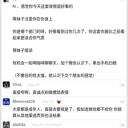
hi ，感觉你今天这套穿搭挺好看的
等妹子注意你在你身上
你是哪个部门的呀，好像看到过你几次了，你这套衣服比之前看
起来更适合你气质
等妹子接话
有机会一起喝咖啡聊聊天，加个微信认识下，拿出手机扫她
（不要目的性太强，就认识下交个朋友的感觉）
Vitta
May 26
14
直接夸啊，真诚点别做猥琐表情
Meteora626
May 26
7
15
大家都是成年人，直接去要就是了，假如连微信都不给你 你就
算从其他渠道弄到也没结果
alalida
May 26 via Android
16