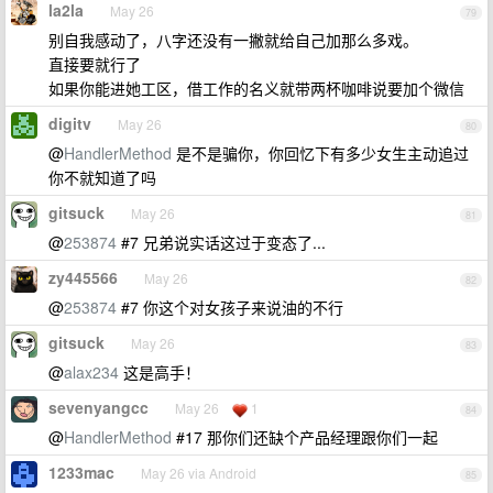
la2la
May 26
79
别自我感动了，八字还没有一撇就给自己加那么多戏。
直接要就行了
如果你能进她工区，借工作的名义就带两杯咖啡说要加个微信
digitv
May 26
80
@
HandlerMethod
是不是骗你，你回忆下有多少女生主动追过
你不就知道了吗
gitsuck
May 26
81
@
253874
#7 兄弟说实话这过于变态了...
zy445566
May 26
82
@
253874
#7 你这个对女孩子来说油的不行
gitsuck
May 26
83
@
alax234
这是高手！
sevenyangcc
May 26
1
84
@
HandlerMethod
#17 那你们还缺个产品经理跟你们一起
1233mac
May 26 via Android
85