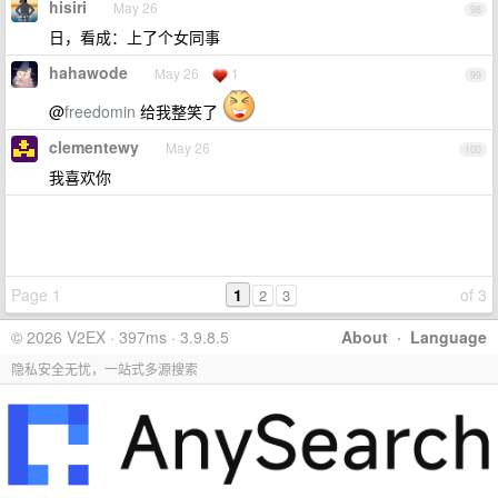
hisiri
May 26
98
日，看成：上了个女同事
hahawode
May 26
1
99
@
freedomin
给我整笑了
clementewy
May 26
100
我喜欢你
Page 1
1
of 3
2
3
© 2026 V2EX · 397ms · 3.9.8.5
About
·
Language
隐私安全无忧，一站式多源搜索