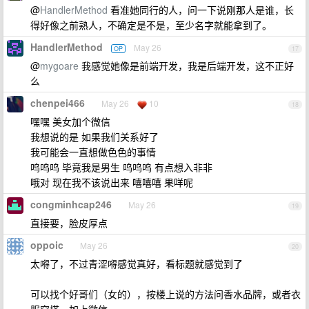
@
HandlerMethod
看准她同行的人，问一下说刚那人是谁，长
得好像之前熟人，不确定是不是，至少名字就能拿到了。
HandlerMethod
May 26
OP
17
@
mygoare
我感觉她像是前端开发，我是后端开发，这不正好
么
chenpei466
May 26
10
18
嘿嘿 美女加个微信
我想说的是 如果我们关系好了
我可能会一直想做色色的事情
呜呜呜 毕竟我是男生 呜呜呜 有点想入非非
哦对 现在我不该说出来 嘻嘻嘻 果咩呢
congminhcap246
May 26
19
直接要，脸皮厚点
oppoic
May 26
20
太嘚了，不过青涩嘚感觉真好，看标题就感觉到了
可以找个好哥们（女的），按楼上说的方法问香水品牌，或者衣