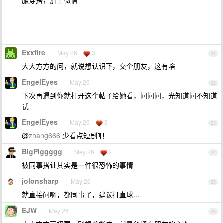
服穿搭，加上微信
Exxfire
May 26
3
21
大大方方的问，就说想认识下，交个朋友，这有啥
EngelEyes
May 26
22
下次再遇到你就打开这个帖子给她看，问问问，光知道问不知道
试
EngelEyes
May 26
3
23
@
zhang666
少看点短剧吧
BigPiggggg
May 26
2
24
被同事搭讪其实是一件很恐怖的事情
jolonsharp
May 26
25
就直接问啊，都同事了，建议打直球...
EJW
May 26
26