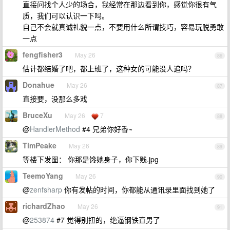
直接问找个人少的场合，我经常在那边看到你，感觉你很有气
质，我们可以认识一下吗。
自己不会就真诚礼貌一点，不要用什么所谓技巧，容易玩脱勇敢
一点
fengfisher3
May 26
86
估计都结婚了吧，都上班了，这种女的可能没人追吗？
Donahue
May 26
87
直接要，没那么多戏
BruceXu
May 26
7
88
@
HandlerMethod
#4 兄弟你好香~
TimPeake
May 26
89
等楼下发图： 你那是馋她身子，你下贱.jpg
TeemoYang
May 26
90
@
zenfsharp
你有发帖的时间，你都能从通讯录里面找到她了
richardZhao
May 26
91
@
253874
#7 觉得别扭的，绝逼钢铁直男了