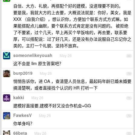
自信、大方、礼貌，再搭配个好的建模，没道理要不到的。
要是我，我就大方的上去要，大概说法就是：你好，美女，我是
XXX （自我介绍），想认识你，方便加个联系方式方式嘛。如
果能搭配点儿幽默，要个联系方式肯定是没有问题的。 被拒绝
了不要紧，过个几天，早上再买个早饭啥的，再去要，联系要
厚，可以搭配说：过了好几天，还是没有办法说服自己忘记你之
类的，主打一个礼貌、坚持不放弃。
someonelikeyouah
May 26
69
这不会是 llm 原生答案吧？
burp2019
May 26
70
悄悄告诉你，进 OA ，查清楚人员信息，最起码年龄已婚未婚要
搞清楚啊，或者直接找个认识的 HR 打听一下
kakki
May 26
71
建模好直接要,建模不好又没合作机会=GG
FawkesV
May 26
72
你单身吗？
66beta
May 26
73