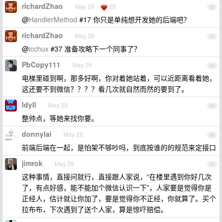
richardZhao
May 26
26
92
@
HandlerMethod
#17 你只是单纯想开发她的后端吧？
richardZhao
May 26
93
@
icchux
#37 准备攻略下一个同事了？
PbCopy111
May 26
94
电梯里碰到啊，那多好啊，你对着她站着，可以近距离看着她，
这还要不到微信？？？？看几次就自然而然的要到了。
Idyll
May 26
95
整帅点，等她来找你要。
donnylai
May 26
96
前端后端在一起，是怕架不够吵吗，到底按谁的的规范来定接口
jimrok
May 26
97
这种事情，直接问就行，直接跟人家说，“在楼里遇到你好几次
了，有点好感，能不能加个微信认识一下”，人家要是觉得你是
正经人，估计就让你加了，要是觉得你不正经，你就算了。买个
拉布布，下次遇到了送个人家，算是惊吓赔偿。