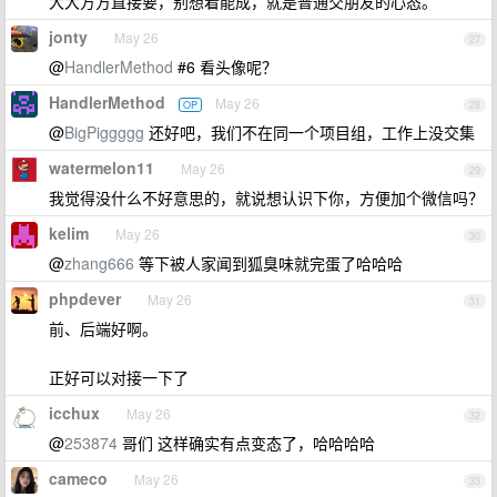
大大方方直接要，别想着能成，就是普通交朋友的心态。
jonty
May 26
27
@
HandlerMethod
#6 看头像呢？
HandlerMethod
May 26
OP
28
@
BigPiggggg
还好吧，我们不在同一个项目组，工作上没交集
watermelon11
May 26
29
我觉得没什么不好意思的，就说想认识下你，方便加个微信吗？
kelim
May 26
30
@
zhang666
等下被人家闻到狐臭味就完蛋了哈哈哈
phpdever
May 26
31
前、后端好啊。
正好可以对接一下了
icchux
May 26
32
@
253874
哥们 这样确实有点变态了，哈哈哈哈
cameco
May 26
33