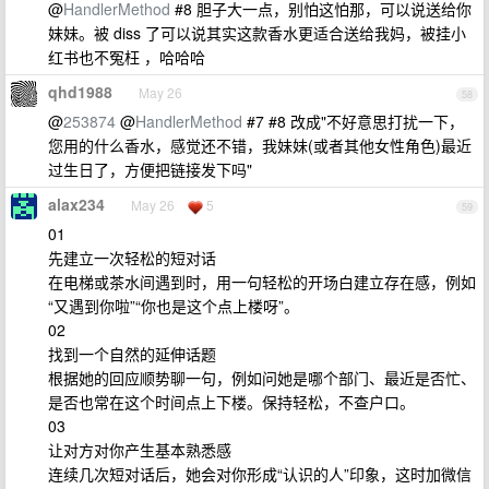
@
HandlerMethod
#8 胆子大一点，别怕这怕那，可以说送给你
妹妹。被 diss 了可以说其实这款香水更适合送给我妈，被挂小
红书也不冤枉 ，哈哈哈
qhd1988
May 26
58
@
253874
@
HandlerMethod
#7 #8 改成"不好意思打扰一下，
您用的什么香水，感觉还不错，我妹妹(或者其他女性角色)最近
过生日了，方便把链接发下吗"
alax234
May 26
5
59
01
先建立一次轻松的短对话
在电梯或茶水间遇到时，用一句轻松的开场白建立存在感，例如
“又遇到你啦”“你也是这个点上楼呀”。
02
找到一个自然的延伸话题
根据她的回应顺势聊一句，例如问她是哪个部门、最近是否忙、
是否也常在这个时间点上下楼。保持轻松，不查户口。
03
让对方对你产生基本熟悉感
连续几次短对话后，她会对你形成“认识的人”印象，这时加微信