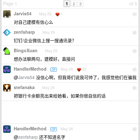
Page 1
1
of 3
2
3
Jarvis54
May 26
1
1
对自己建模有信心么
zenfsharp
May 26
2
钉钉/企业微信上搜一搜通讯录？
BingoXuan
May 26
3
想办法聊两句，建模好，直接问
HandlerMethod
May 26
20
OP
4
@
Jarvis54
没信心啊，但我哥们说我可帅了，我感觉他们在骗我
stefanaka
May 26
5
把银行卡余额亮出来给她看，如果你很自信的话
HandlerMethod
May 26
OP
6
@
zenfsharp
还不知道名字