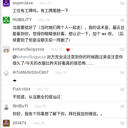
superJava
May 26
51
工位有工牌吗，有工牌尾随一下
HUMILITY
May 26
52
当面要就好了（当时她们两个人一起走），我的话术是，最近总
能看到你，觉得你眼睛很好看，想认识一下，加个 wx 呗，（后
续要到了但是没聊天前一阵删了）
koharuSuigyoza
May 26
1
53
@
koharuSuigyoza
对方完全没注意到你的时候跑过来说注意你
很久了/今天的衣服比昨天好看真的很恐怖……
i67c6NJ0r33nC667
May 26
54
🐢
Fish1024
May 26
55
不知道，从没跟女的搭讪过
ShiBuYi
May 26
56
你好，我有个同事想了解下你，拜托我加你微信。。
253874
May 26
57