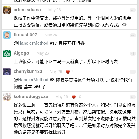
artemisdiana
May 26
46
既然工作中没交集，那靠等是没用的。等一个周围人少的机会，
直接去要微信，或者通过别的渠道先拿到内部联系方式。🐶
fionasit007
May 26
47
@
HandlerMethod
#17 直接开打吧😂
AIgogo
May 26
48
上班很香，可能下班牛马一天就臭了，所以下班时再去
chenykun123
May 26
7
49
@
HandlerMethod
#8 你要是觉得这个开场可以. 那说明你也有
问题.基本 GG 了
koharuSuigyoza
May 26
10
50
好多馊主意……首先她得知道有你这么个人，如果你们见面的场
景只在电梯，可以问下对方去几楼，然后帮忙按几次电梯这样
的，这样对方就能注意到你了。直到某次她不说你也问 x 楼吗然
后帮按感觉就可以开始聊天了吧……但是如果对方对你完全没兴
趣的话还是不要骚扰比较好。