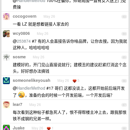
@
HandlerMethod
100%在骗你，帅哥周围一直有女人送上门免
费操
cocogovern
May 26
63
一看 LZ 就是想着链接人家去的
wcy0806
May 26
64
@
253874
#7 有的人会直接告诉你啥品牌，让你去搜。因为我就
这种人，哈哈哈哈哈
sosme
May 26
65
建模好的，开门见山直接说就行；建模丑的建议赶紧打消这个念
头，好好想办法搞钱
someonelikeyouah
May 26
5
66
@
HandlerMethod
#17 哥们 这都没谈上，这都开始前后端开发
了
，准备约会的时候一个开发前端，一个开发后端？
lear7
May 26
67
每次看到这种帖子都急死人了，恨不得帮楼主冲上去，跟我那恨
铁不成钢的兄弟一样。
Juake
May 26
1
68