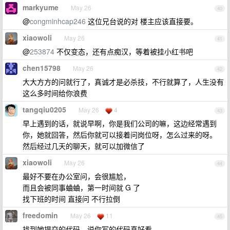
markyume
May 26
40
@
congminhcap246
这位兄台说的对 楼主应该直接要。
xiaowoli
May 26
41
@
253874
不仅变态，还有点痴汉，等着被挂小红书吧
chen15798
May 26
42
大大方方的问就行了，真诚才是必杀技，不行就算了，人生没有
这么多时间给你浪费
tangqiu0205
May 26
4
43
早上遇到的话，就说早啊，你是我们公司的嘛，这边经常遇到
你，她就回答，然后你就可以接着问岗位呀，怎么过来的呀。
然后经过几天的聊天，就可以加微信了
xiaowoli
May 26
44
最好不要在办公室问，会很尴尬，
而且会被同事蛐蛐，第一时间就 G 了
找下班的时间 直接问 不行拉倒
freedomin
May 26
11
45
找到她提交的代码，说你写的代码真好看