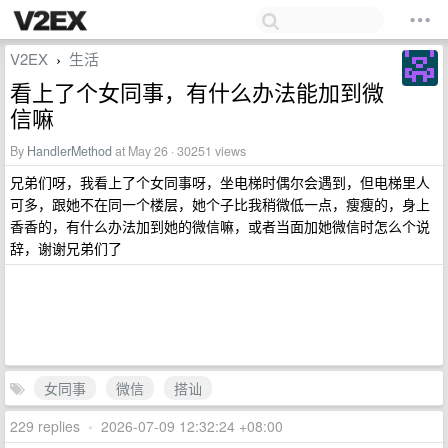
V2EX
生活
›
看上了个女同事，有什么办法能加到微
信嘛
By
HandlerMethod
at May 26 · 30251 views
兄弟们呀，我看上了个女同事呀，坐电梯时偶尔会遇到，但电梯里人
可多，跟她不在同一个楼层，她个子比我稍微低一点，瘦瘦的，身上
香香的，有什么办法加到她的微信嘛，或者当面加她微信时怎么个说
辞，谢谢兄弟们了
女同事
微信
搭讪
229 replies
•
2026-07-09 12:32:24 +08:00