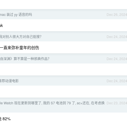
ac 装过 yy 语音的吗
Dec 26, 202
k
我对别人很大方对自己抠搜？
Dec 24, 202
一直来弥补童年的创伤
自深渊》算不算是一种邪典作品？
Dec 24, 202
求推荐动漫电影
Dec 24, 202
ple Watch 现在更新到哪里了, 我的 S7 电池到 79 了, ac+还在, 在考虑换
Dec 23, 202
 82%