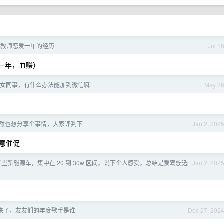
个教师恋爱一年的经历
Jul 1
包一年，血赚）
女同事，有什么办法能加到微信嘛
May 2
然也想分享个事情，大家评判下
Jan 2, 202
意催促
些新能源车，集中在 20 到 30w 区间。说下个人感受。总结是爱驾驶选
Jan 2, 202
来了，友友们的年度歌手是谁
Dec 27, 202