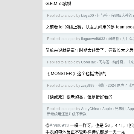
G.E.M.邓紫棋
Replied to a topic by
kieya00
问与答
有哪位大神的 m
›
›
之前看 lol 的线上赛，队友之间用的是 teamspea
Replied to a topic by
liuguowei6633
问与答
为什么
›
›
简单来说就是童年时期太缺爱了，导致长大之后
Replied to a topic by
CoreRax
问与答
纯好奇，《来
›
›
《 MONSTER 》这个也挺致郁的
Replied to a topic by
zczy999
电影
2024 尾声了 
›
›
《读或死》很老的番，但是挺好看的
Replied to a topic by
AndyChina
Apple
兄弟们, Ap
›
›
新继续用还是升级下新款
@
Arvin0913
一模一样呀，也是 S6 ，4 年，电池
手表的电池反正不管咋样待机都是一天一充