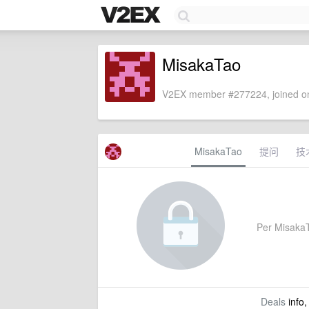
MisakaTao
V2EX member #277224, joined on
MisakaTao
提问
技
Per MisakaTa
Deals
info,