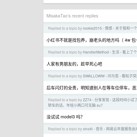
MisakaTao's recent replies
Replied to a topic by
rookie2015
情感
关于我和一
›
›
小红书不就是找包养，崩老头的地方吗（ 4w 
Replied to a topic by
HandlerMethod
生活
看上了个
›
›
人家有男朋友的，趁早死心吧
Replied to a topic by
SWALLOWW
问与答
看帖子突
›
›
后车闪灯的全责，明知道别人在等车位停车，恶
Replied to a topic by
ZZ74
分享发现
这段时间小试了
›
›
轿车的话，年轻小两口可无脑 su7
没试试 model3 吗？
Replied to a topic by
xinz4l
音乐
网易云年度报告出
›
›