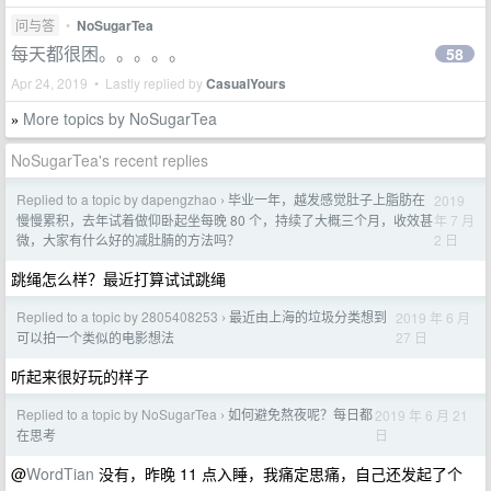
问与答
•
NoSugarTea
每天都很困。。。。。
58
Apr 24, 2019 • Lastly replied by
CasualYours
More topics by NoSugarTea
»
NoSugarTea's recent replies
Replied to a topic by dapengzhao
毕业一年，越发感觉肚子上脂肪在
2019
›
年 7 月
慢慢累积，去年试着做仰卧起坐每晚 80 个，持续了大概三个月，收效甚
2 日
微，大家有什么好的减肚腩的方法吗？
跳绳怎么样？最近打算试试跳绳
Replied to a topic by 2805408253
最近由上海的垃圾分类想到
2019 年 6 月
›
27 日
可以拍一个类似的电影想法
听起来很好玩的样子
Replied to a topic by NoSugarTea
如何避免熬夜呢？每日都
2019 年 6 月 21
›
日
在思考
@
WordTian
没有，昨晚 11 点入睡，我痛定思痛，自己还发起了个