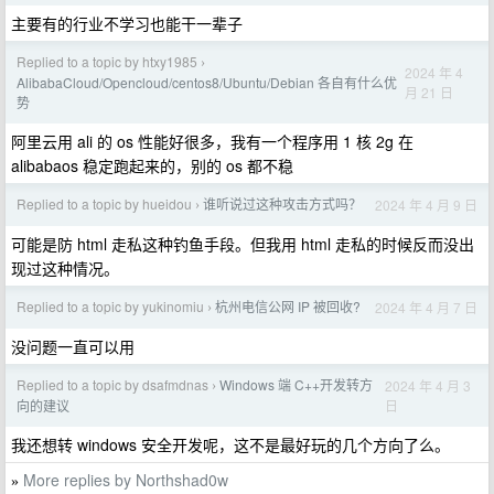
主要有的行业不学习也能干一辈子
Replied to a topic by htxy1985
›
2024 年 4
AlibabaCloud/Opencloud/centos8/Ubuntu/Debian 各自有什么优
月 21 日
势
阿里云用 ali 的 os 性能好很多，我有一个程序用 1 核 2g 在
alibabaos 稳定跑起来的，别的 os 都不稳
Replied to a topic by hueidou
谁听说过这种攻击方式吗？
2024 年 4 月 9 日
›
可能是防 html 走私这种钓鱼手段。但我用 html 走私的时候反而没出
现过这种情况。
Replied to a topic by yukinomiu
杭州电信公网 IP 被回收?
2024 年 4 月 7 日
›
没问题一直可以用
Replied to a topic by dsafmdnas
Windows 端 C++开发转方
2024 年 4 月 3
›
日
向的建议
我还想转 windows 安全开发呢，这不是最好玩的几个方向了么。
More replies by Northshad0w
»