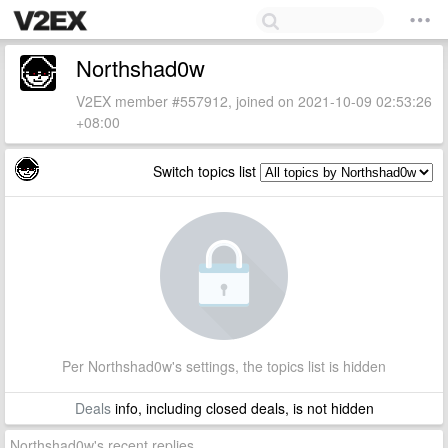
Northshad0w
V2EX member #557912, joined on 2021-10-09 02:53:26
+08:00
Switch topics list
Per Northshad0w's settings, the topics list is hidden
Deals
info, including closed deals, is not hidden
Northshad0w's recent replies