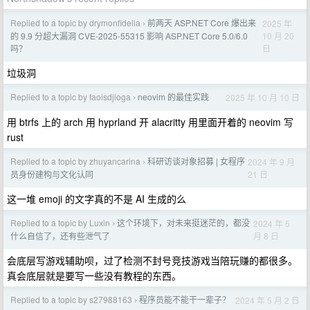
Replied to a topic by drymonfidelia
前两天 ASP.NET Core 爆出来
2025 年
›
10 月 20
的 9.9 分超大漏洞 CVE-2025-55315 影响 ASP.NET Core 5.0/6.0
日
吗？
垃圾洞
Replied to a topic by faoisdjioga
neovim 的最佳实践
2025 年 10 月 10 日
›
用 btrfs 上的 arch 用 hyprland 开 alacritty 用里面开着的 neovim 写
rust
Replied to a topic by zhuyancarina
科研访谈对象招募 | 女程序
2024 年 9 月
›
21 日
员身份建构与文化认同
这一堆 emoji 的文字真的不是 AI 生成的么
Replied to a topic by Luxin
这个环境下，对未来挺迷茫的，都没
2024 年 5
›
月 8 日
什么自信了，还有些泄气了
会底层写游戏辅助呗，过了检测不封号竞技游戏当陪玩赚的都很多。
真会底层就是要写一些没有教程的东西。
Replied to a topic by s27988163
程序员能不能干一辈子？
2024 年 5 月 2 日
›