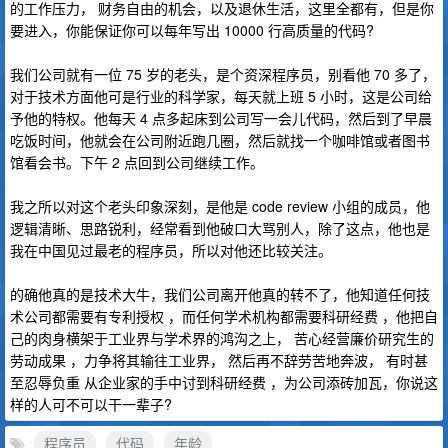
的工作压力， 财务自由的机会，以及退休生活，这里全都有，但是你
要进入，你能保证你可以每年写出 10000 行高质量的代码?
我们公司就有一位 75 岁的老头，是个资深程序员，别看他 70 多了，
对于技术方面他可是行业的科学家，每天就上班 5 小时，这是公司给
予他的特权。他每天 4 点多起床到公司写一会儿代码，然后到了早晨
吃饭时间，他就会在公司附近跑几圈，然后就找一个咖啡馆或者图书
馆看会书。下午 2 点回到公司继续工作。
我之所以对这个老头印象深刻，是他是 code review 小组的成员，他
逻辑清晰、思路锐利，经常看到他破口大骂别人，除了这点，他也是
我在中国见过最老的程序员，所以对他还比较关注。
的确他真的是技术大牛，我们公司离开他真的转不了，他知道任何技
术公司都需要有专利授权 ，而任何学术机构都需要科研经费 ，他把自
己的肉身横架于工业界与学术界的鸿沟之上， 苦心经营廉价研究生的
劳动成果 ，力争将其输往工业界， 然后再不辞劳苦地奔波， 有时甚
至忍辱负重 从企业家的手中讨到科研经费 ，为公司添砖加瓦，你说这
样的人可不可以干一辈子?
程序员
代码
年龄