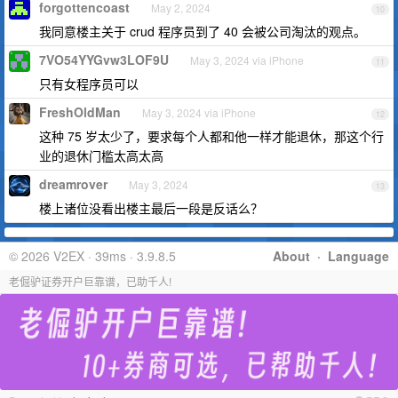
forgottencoast
May 2, 2024
10
我同意楼主关于 crud 程序员到了 40 会被公司淘汰的观点。
7VO54YYGvw3LOF9U
May 3, 2024 via iPhone
11
只有女程序员可以
FreshOldMan
May 3, 2024 via iPhone
12
这种 75 岁太少了，要求每个人都和他一样才能退休，那这个行
业的退休门槛太高太高
dreamrover
May 3, 2024
13
楼上诸位没看出楼主最后一段是反话么？
© 2026 V2EX · 39ms · 3.9.8.5
About
·
Language
老倔驴证券开户巨靠谱，已助千人!