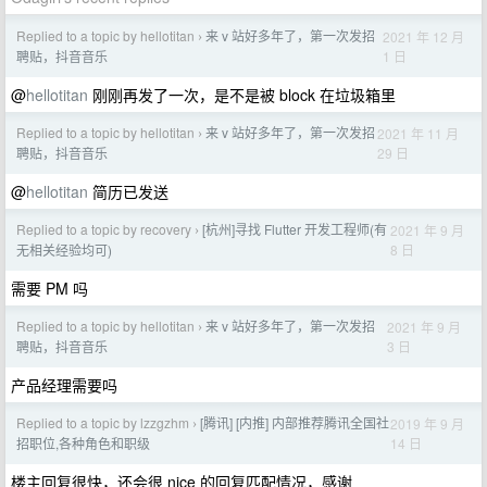
Replied to a topic by hellotitan
来 v 站好多年了，第一次发招
2021 年 12 月
›
1 日
聘贴，抖音音乐
@
hellotitan
刚刚再发了一次，是不是被 block 在垃圾箱里
Replied to a topic by hellotitan
来 v 站好多年了，第一次发招
2021 年 11 月
›
29 日
聘贴，抖音音乐
@
hellotitan
简历已发送
Replied to a topic by recovery
[杭州]寻找 Flutter 开发工程师(有
2021 年 9 月
›
8 日
无相关经验均可)
需要 PM 吗
Replied to a topic by hellotitan
来 v 站好多年了，第一次发招
2021 年 9 月
›
3 日
聘贴，抖音音乐
产品经理需要吗
Replied to a topic by lzzgzhm
[腾讯] [内推] 内部推荐腾讯全国社
2019 年 9 月
›
14 日
招职位,各种角色和职级
楼主回复很快，还会很 nice 的回复匹配情况，感谢