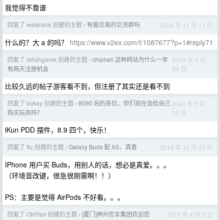
我觉得不靠谱
回复了 waterank 创建的主题
有做交易的交流群吗
2024 年 11 月 11 日
›
什么的？大 a 的吗？
https://www.v2ex.com/t/1087677?p=1#reply71
回复了 relishgame 创建的主题
chiphell 这种网站为什么一年
2024 年 9 月
›
29 日
有两天注册机会
比较久远的帖子游客看不到，但注册了其实还是看不到
回复了 bokey 创建的主题
8090 后的各位，你们现在会给自己
2024 年 5 月
›
16 日
购买玩具吗？
iKun PDD 摆件，8.9 四个，快乐！
回复了 ftu 创建的主题
Galaxy Buds 配 XS，真香
2019 年 10 月 23 日
›
IPhone 用户买 Buds，用别人的话，想必是真爱。。。
（环境音改键，很急很刚需啊！！）
PS：主要是觉得 AirPods 不好看。。。
回复了 OldYao 创建的主题
[厦门]神州优车集团欢迎您
2019 年 4 月 3 日
›