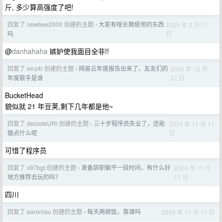
斤, 多少算高强度了吧!
回复了 newbee2000 创建的主题
大家有啥长期使用的东西
2025 年 2 月 11
›
日
吗
@
danhahaha
嫉妒使我面目全非!!
回复了 xinz4l 创建的主题
网易云年度报告出来了，友友们的
2024 年 12 月
›
27 日
年度歌手是谁
BucketHead
貌似就 21 年豆荚,剩下几年都是他~
回复了 decodeURI 创建的主题
三十岁程序员失业了，还能
2024 年 11 月 11
›
日
做点什么呢
可惜了程序员
回复了 x97bgt 创建的主题
准备辞职躺平一段时间，有什么好
2024 年 11 月
›
11 日
地方推荐去玩的吗？
四川
回复了 aaronlau 创建的主题
每天两顿饭，靠谱吗
2024 年 11 月 11 日
›