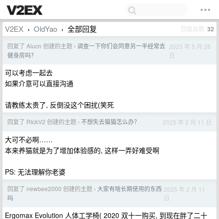
V2EX
OldYao
全部回复
回复总数
32
›
›
回复了 Alucn 创建的主题
调查一下你们会同意另一半经常去
2025 年 5 月 28
›
日
健身房吗？
可以考虑一起去
如果介意可以直接沟通
请教练太贵了, 反倒没这个困扰(笑死
回复了 RIckV2 创建的主题
不想失去猫猫怎么办？
2025 年 2 月 11 日
›
大可不必啊……
本来养猫就是为了增加体验感的, 这样一弄好难受啊
PS: 无法理解你老婆
回复了 newbee2000 创建的主题
大家有啥长期使用的东西
2025 年 2 月 11
›
日
吗
Ergomax Evolution 人体工学椅( 2020 双十一购买, 到现在胖了二十