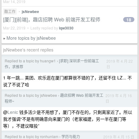
Mar 14, 2019
酷工作
•
jsNewbee
[厦门][前端]，趣店招聘 Web 前端开发工程师
18
Mar 22, 2019 • Lastly replied by
lqw3030
More topics by jsNewbee
»
jsNewbee's recent replies
Replied to a topic by huangw1
[求职] 深圳求一份前端工
2019 年 4 月 22
›
日
作，求推荐
1 年一跳... 美团、欢乐逛在厦门都算很不错的了，还留不住 LZ... 不
说了不说了哈
Replied to a topic by jsNewbee
趣店招聘 Web 前端开发工
2019 年 4 月 16
›
日
程师~
@
Lenic
钱多活少是不用想了，厦门不存在的，只剩离家近了。所以
我才强调“不是有明确意向来厦门的（老家福建，另一半在厦门等
等），不建议瞎投”
Replied to a topic by ronhunlam
学历与能力
2019 年 4 月 15 日
›