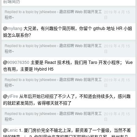
前端简历
Replied to a topic by jsNewbee
趣店招聘 Web 前端开发工
2019 年 4 月 15
›
日
程师~
@
myliang
大兄弟，有兴趣投个简历啊，你留个 github 地址 HR 小姐
姐怎么联系你？
Replied to a topic by jsNewbee
趣店招聘 Web 前端开发工
2019 年 4 月 15
›
日
程师~
@
909076350
主要是 React 技术栈，我们用 Taro 开发小程序； Vue
也有用，主要是 Hybird H5
Replied to a topic by jsNewbee
趣店招聘 Web 前端开发工
2019 年 4 月 15
›
日
程师~
@
yiFire
从年后开始已经招了不少人了，不知道会持续多久，感兴趣
的就赶紧发简历，省得哪天就不招了
Replied to a topic by jsNewbee
趣店招聘 Web 前端开发工
2019 年 4 月 15
›
日
程师~
@
Lenic
1. 厦门房价完全不输北上深，薪资差了一个量级，当然不差
钱的随意...； 2. 你叫得出名字的厦门互联网公司有几家，杭州有几