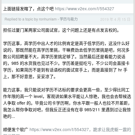
上面链接发瞎了，点这个吧
https://www.v2ex.com/t/554327
Replied to a topic by ronhunlam
学历与能力
2019 年 4 月 15 日
›
担任过厦门某两家公司面试官，这个问题上还是有点发言权的。
学历这事，高学历中出人才的比例肯定是高于低学历的，这没什么好
说的，那既然能在高学历里挑，干嘛费劲去低学历里挑是吧，何况多
数公司招聘量不大，高学历里挑足够了。当然最后还是看能力说话
的，985 的水货我也见过不少。学历差是挺吃亏，不少公司会直接卡
学历，如果简历不是到有话语权的面试官手上，而是直接到了 hr 手
上，那不好意思，妥妥凉了。
能力这事，我只能说对学历不达标的要求会更高一些，至少得比同工
作年限的高一个 level，客观讲如果水平能让人惊艳，我也会去帮候选
人争取 offer 的。毕竟公司卡学历啊，你水平跟一般人也拉不开差距，
我怎么帮你争取对吧，但我反正还没有在非 985/211 里遇到过让我惊
艳的...
顺便发个软广
https://www.v2ex.com/t/554327，跪求让我虎躯一震的