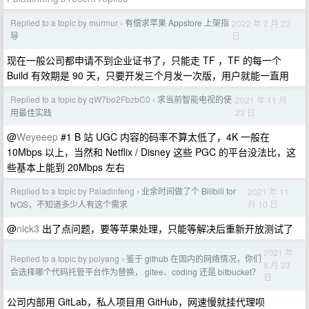
Replied to a topic by murmur
有偿求苹果 Appstore 上架指
2022 年 2 月 22
›
日
导
现在一般公司都申请不到企业证书了，只能走 TF ，TF 的每一个
Build 有效期是 90 天，只要开发三个月发一次版，用户就能一直用
Replied to a topic by qW7bo2FbzbC0
求当前智能电视的使
2021 年 11 月
›
23 日
用最佳实践
@
Weyeeep
#1 B 站 UGC 内容的码率不算太低了，4K 一般在
10Mbps 以上，当然和 Netflix / Disney 这些 PGC 的平台没法比，这
些基本上能到 20Mbps 左右
Replied to a topic by Paladinfeng
业余时间做了个 Bilibili for
2021 年 11
›
月 10 日
tvOS，不知道多少人有这个需求
@
nick3
出了点问题，要等苹果处理，只能等解决后重新开放测试了
2021 年
Replied to a topic by polyang
鉴于 github 在国内的网络情况，你们
›
8 月 23
会选择哪个代码托管平台作为替换， gitee、coding 还是 bitbucket？
日
公司内部用 GitLab，私人项目用 GitHub，网速慢就挂代理呗