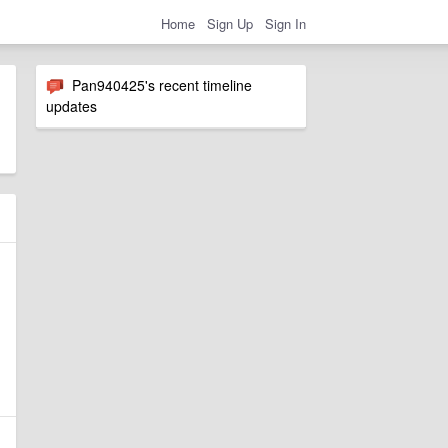
Home
Sign Up
Sign In
Pan940425's recent timeline
updates