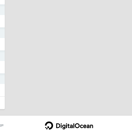
7
7
7
7
ge