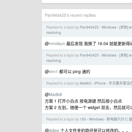
Pan940425's recent replies
Replied to a topic by
Pan940425
Windows
[求助] w
›
›
resolving
@
mmdsun
最后发现 我换了 16.04 就能更新
Replied to a topic by
Pan940425
Windows
[求助] w
›
›
resolving
@
imn1
都可以 ping 通的
Replied to a topic by
Madkill
iPhone
冬天戴手套没办法按
›
›
@
Madkill
方案 1 打开小白点 按电源键 然后按小白点
方案 2 左划，随便一个 widget 双击，然后就
Replied to a topic by
150
Windows
新电脑只分 C 盘
›
›
@
ddlee
个人文件夹的路径是可以修改的。。。