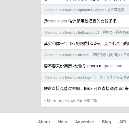
Replied to a topic by
ophunter
Apple
求推荐鼠标
›
›
@
codeisjobs
估计是用触摸板的比较多吧
Replied to a topic by
helloword001
程序员
程序员
›
›
其实和你一年 1k+的网费比起来，买个七八百
Replied to a topic by
minami
职场话题
[树洞] 11 
›
›
要不要来份简历 杭州的 alhprp at
gmail.com
Replied to a topic by
runking
问与答
有什么办法快
›
›
硬盘直接克隆过去啊，linux 可以直接通过 dd 来
More replies by Pan940425
»
About
·
Help
·
Advertise
·
Blog
·
API