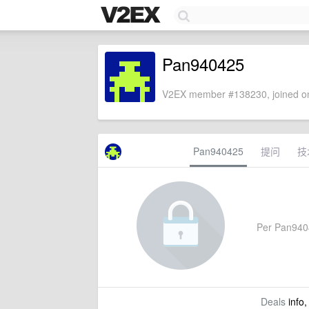
Pan940425
V2EX member #138230, joined on
Pan940425
提问
技
Per Pan94042
Deals
info,