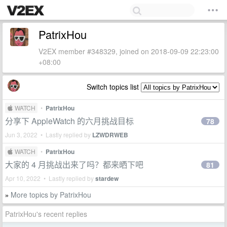
PatrixHou
V2EX member #348329, joined on 2018-09-09 22:23:00
+08:00
Switch topics list
 WATCH
•
PatrixHou
分享下 AppleWatch 的六月挑战目标
78
Jun 3, 2022 • Lastly replied by
LZWDRWEB
 WATCH
•
PatrixHou
大家的 4 月挑战出来了吗？都来晒下吧
81
Apr 10, 2022 • Lastly replied by
stardew
More topics by PatrixHou
»
PatrixHou's recent replies