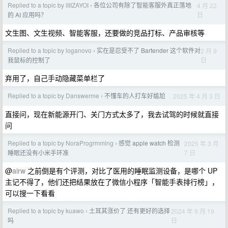
Replied to a topic by IIIIZAYOI
各位公司有除了智能客服外真正落地
4 月 22
›
日
的 AI 应用吗？
文生图、文生视频、智能客服，还要做的竞品打标、产品审核等
Replied to a topic by loganovo
实在是忍受不了 Bartender 这个软件对
2 月 9
›
日
我鼠标的控制了
弃用了，自己手动隐藏菜单栏了
Replied to a topic by Danswerme
不懂车的人打车好尴尬
2025 年 4 月 3 日
›
直接问，现在新能源开门、关门方式太多了，我去试驾的时候就直接
问
Replied to a topic by NoraProgrmming
感觉 apple watch 检测
2025 年 3 月
›
7 日
睡眠还没有小米手环准
@
airw
之前倒是有个评测，对比了医用的睡眠监测设备，是哪个 UP
主记不得了，他们还把结果放在了微信小程序「智能手表排行榜」，
可以搜一下看看
Replied to a topic by kuawo
土耳其涨价了 还有更好的选择
2024 年 9 月 19
›
日
吗