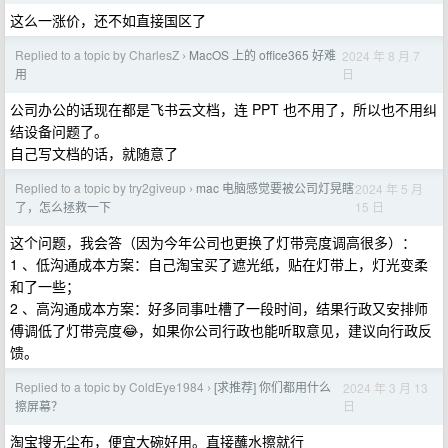
这么一涨价，还不如直接国区了
Replied to a topic by CharlesZ
MacOS 上的 office365 好难
2024 年 8 月 7
›
日
用
公司办公的话现在都是飞书云文档，连 PPT 也不用了，所以也不用纠
结设备问题了。
自己写文档的话，就随意了
Replied to a topic by try2giveup
mac 电脑感觉要被公司灯晃瞎
2024 年 5 月
›
15 日
了，怎么拯救一下
这个问题，我会答（因为今年公司也更换了灯带亮度调高很多）：
1 、低沟通成本方案：自己淘宝买了遮光纸，贴在灯带上，灯光变柔
和了一些；
2 、高沟通成本方案：好多同事吐槽了一段时间，结果行政又安排师
傅调低了灯带亮度😂，如果你公司行政也能听取意见，建议向行政反
馈。
Replied to a topic by ColdEye1984
[求推荐] 你们都用什么
2024 年 3 月 13
›
日
擦屏幕？
淘宝搜无尘布，便宜大碗好用。直接蘸水擦就行