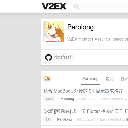
Perolong
V2EX member #413451, joined on
Notsfsssf
Perolong
提问
技
适合 MacBook 外接的 5K 显示器求推荐
Apple
•
Perolong
•
Aug 1, 2025
• Lastly replied b
[求职][移动端] 求一份 Flutter 相关的工作 Flutt
求职
•
Perolong
•
Jul 30, 2024
• Lastly replied by
l