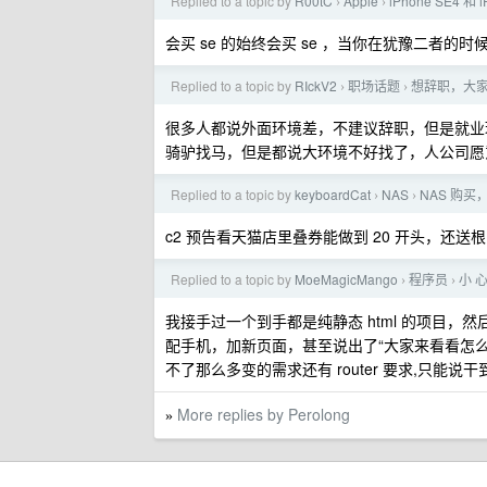
Replied to a topic by
R00tC
Apple
iPhone SE4 
›
›
会买 se 的始终会买 se ，当你在犹豫二者的时
Replied to a topic by
RIckV2
职场话题
想辞职，大
›
›
很多人都说外面环境差，不建议辞职，但是就业
骑驴找马，但是都说大环境不好找了，人公司愿
Replied to a topic by
keyboardCat
NAS
NAS 购
›
›
c2 预告看天猫店里叠券能做到 20 开头，
Replied to a topic by
MoeMagicMango
程序员
小 心
›
›
我接手过一个到手都是纯静态 html 的项目
配手机，加新页面，甚至说出了“大家来看看怎么样
不了那么多变的需求还有 router 要求,只
More replies by Perolong
»