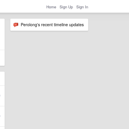
Home
Sign Up
Sign In
Perolong's recent timeline updates