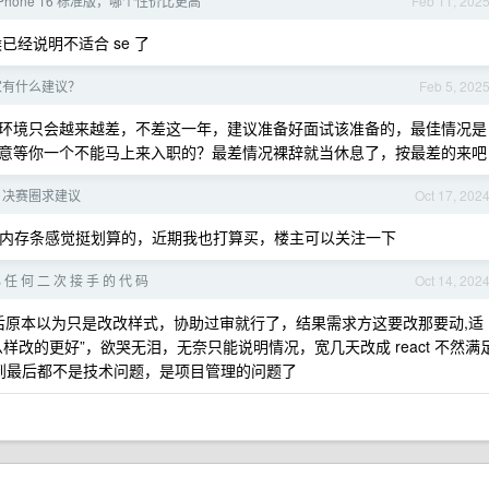
和 iPhone 16 标准版，哪个性价比更高
Feb 11, 202
候已经说明不适合 se 了
家有什么建议？
Feb 5, 202
环境只会越来越差，不差这一年，建议准备好面试该准备的，最佳情况是
意等你一个不能马上来入职的？最差情况裸辞就当休息了，按最差的来吧
买，决赛圈求建议
Oct 17, 202
还送根内存条感觉挺划算的，近期我也打算买，楼主可以关注一下
 任 何 二 次 接 手 的 代 码
Oct 14, 202
，然后原本以为只是改改样式，协助过审就行了，结果需求方这要改那要动,适
改的更好”，欲哭无泪，无奈只能说明情况，宽几天改成 react 不然满
能说干到最后都不是技术问题，是项目管理的问题了