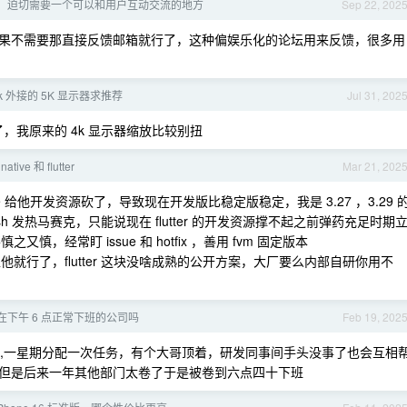
，迫切需要一个可以和用户互动交流的地方
Sep 22, 202
果不需要那直接反馈邮箱就行了，这种偏娱乐化的论坛用来反馈，很多用
ok 外接的 5K 显示器求推荐
Jul 31, 202
了，我原来的 4k 显示器缩放比较别扭
ative 和 flutter
Mar 21, 202
gle 给他开发资源砍了，导致现在开发版比稳定版稳定，我是 3.27 ，3.29 
 发热马赛克，只能说现在 flutter 的开发资源撑不起之前弹药充足时期
慎，经常盯 issue 和 hotfix ，善用 fvm 固定版本
他就行了，flutter 这块没啥成熟的公开方案，大厂要么内部自研你用不
在下午 6 点正常下班的公司吗
Feb 19, 202
班,一星期分配一次任务，有个大哥顶着，研发同事间手头没事了也会互相
但是后来一年其他部门太卷了于是被卷到六点四十下班