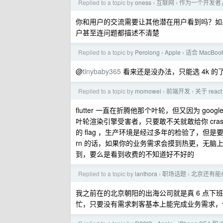
Replied to a topic by
oness
互联网
作为一个开发者
›
›
你和用户的交流需要让其他潜在用户看到吗？如
户甚至连问题都描述不清楚
Replied to a topic by
Perolong
Apple
适合 MacBo
›
›
@
tinybaby365
看来还是没办法，只能选 4k 的
Replied to a topic by
momowei
前端开发
关于 react n
›
›
flutter 一直在折腾他那个叶轮，但又因为 goo
叶轮渲染引擎受害者，只要敢不关就敢给你 crash
的 flag ，生产环境是经过多年的检验了，但是要慎之又
rn 的话，如果你的业务需求会摸到热更，无脑上
到，要么是看到收费的不知道好不好的
Replied to a topic by
lanthora
职场话题
北京还有能
›
›
我之前在的北京朝阳的出海公司就是真 6 点下
忙，只要没有需求刺客基本上能完成业务需求，