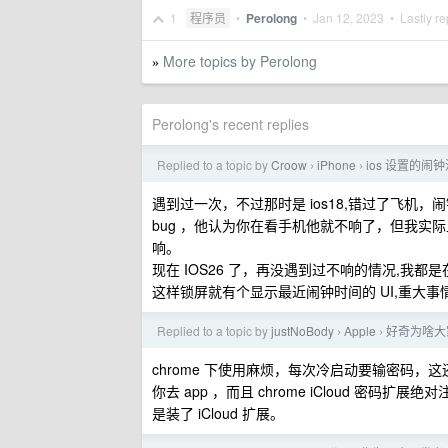
1
程序员
•
Perolong
•
Jan 12, 2023
• Lastly re
More topics by Perolong
»
Perolong's recent replies
Replied to a topic by
Croow
iPhone
ios 设置的
›
›
遇到过一次，不过那时是 ios18,错过了飞
bug ，他认为你在看手机他就不响了，但我
响。
现在 IOS26 了，再没遇到过不响的情况,
这样锁屏就有个显示最近闹钟时间的 UI,重大
Replied to a topic by
justNoBody
Apple
好奇为啥大家
›
›
chrome 下使用麻烦，每次冷启动要输密码，这还不
你去 app ，而且 chrome iCloud 
是装了 iCloud 扩展。