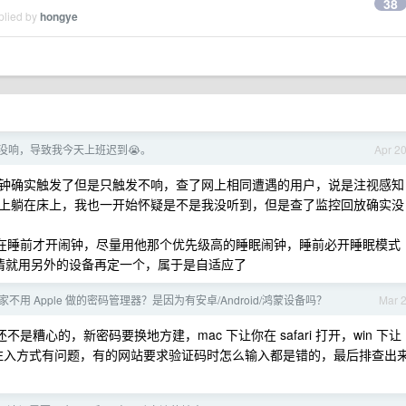
38
plied by
hongye
闹钟没响，导致我今天上班迟到😭。
Apr 2
机，闹钟确实触发了但是只触发不响，查了网上相同遭遇的用户，说是注视感知
实际上躺在床上，我也一开始怀疑是不是我没听到，但是查了监控回放确实没
我都是在睡前才开闹钟，尽量用他那个优先级高的睡眠闹钟，睡前必开睡眠模式
事情就用另外的设备再定一个，属于是自适应了
不用 Apple 做的密码管理器？是因为有安卓/Android/鸿蒙设备吗？
Mar 
是糟心的，新密码要换地方建，mac 下让你在 safari 打开，win 下让
密码扩展绝对注入方式有问题，有的网站要求验证码时怎么输入都是错的，最后排查出