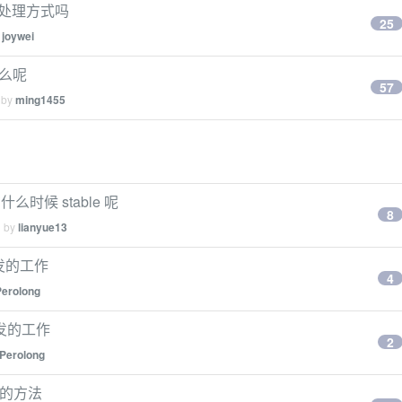
的处理方式吗
25
y
joywei
什么呢
57
 by
ming1455
在什么时候 stable 呢
8
d by
lianyue13
开发的工作
4
Perolong
开发的工作
2
Perolong
便的方法