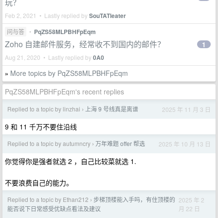
玩？
Feb 2, 2021 • Lastly replied by
SouTATleater
问与答
•
PqZS58MLPBHFpEqm
Zoho 自建邮件服务，经常收不到国内的邮件？
1
Aug 21, 2020 • Lastly replied by
0A0
More topics by PqZS58MLPBHFpEqm
»
PqZS58MLPBHFpEqm's recent replies
Replied to a topic by linzhai
上海 9 号线真是离谱
2025 年 11 月 3 日
›
9 和 11 千万不要住沿线
Replied to a topic by autumncry
万年难题 offer 帮选
2025 年 10 月 13 日
›
你觉得你是强者就选 2 ，自己比较菜就选 1.
不要浪费自己的能力。
Replied to a topic by Ethan212
步梯顶楼能入手吗，有住顶楼的
2025 年 2
›
月 22 日
能否说下日常感受优缺点看法及建议