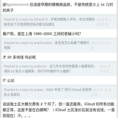
@
fgsiveoneone
应该是早期的楼梯商品房，不是传统意义上 xx 几村
的房子
Replied to a topic by Ethan212
步梯顶楼能入手吗，有住顶楼的
2025 年 2
›
月 22 日
能否说下日常感受优缺点看法及建议
看户型，是在上海 1990~2000 之间的老破小吗？
Replied to a topic by wnpllrzodiac
亲宝宝怎么批量下载图片
2025 年 2 月 1
›
日
视频
才 20 多块钱 何必呢
Replied to a topic by justincnn
这几年太多的财富是 it 届爆发的，
2025 年 1
›
月 5 日
请问 v2 各位 it 届精英，你们平时都听什么播客？
IT 公论
Replied to a topic by kuawo
2024 年底了,你们 iCloud 还是用
2024 年 12 月
›
2 日
的土耳其吗
话说我土区大概欠费有 2 个月了，但一直还能用，iCloud 的所有功能
都正常，这是不是在白嫖啊？（ iCloud 土区涨价后就没有充钱，一直
到现在）汗。。。