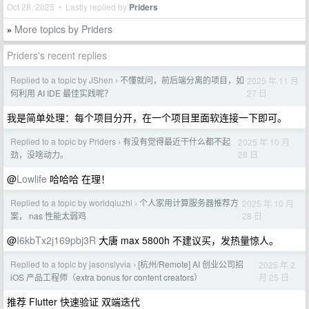
Oct 28, 2025 • Lastly replied by
Priders
More topics by Priders
»
Priders's recent replies
Replied to a topic by JShen
不懂就问，前后端分离的项目，如
2025 年 11 月
›
27 日
何利用 AI IDE 最佳实践呢？
我是简单处理：每个项目分开，在一个项目里面软连接一下即可。
Replied to a topic by Priders
有没有觉得最近干什么都不起
2025 年 10 月
›
28 日
劲，没啥动力。
@
Lowlife
哈哈哈 在理！
Replied to a topic by worldqiuzhi
个人家用计算服务器推荐方
2025 年 10 月
›
28 日
案， nas 性能太弱鸡
@
I6kbTx2j169pbj3R
大唐 max 5800h 不建议买，发热量惊人。
Replied to a topic by jasonslyvia
[杭州/Remote] AI 创业公司招
2025 年 2
›
月 25 日
iOS 产品工程师（extra bonus for content creators）
推荐 Flutter 快速验证 双端迭代