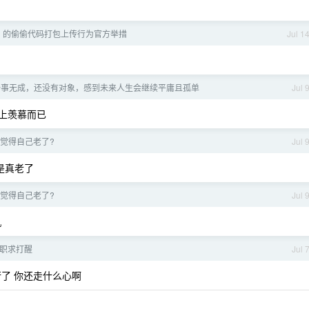
uild 的偷偷代码打包上传行为官方举措
Jul 1
 一事无成，还没有对象，感到未来人生会继续平庸且孤单
Jul 
上羡慕而已
 觉得自己老了?
Jul 
来是真老了
 觉得自己老了?
Jul 
机
职求打醒
Jul 
了 你还走什么心啊