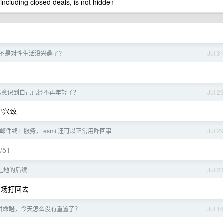
 including closed deals, is not hidden
是不是对性生活没兴趣了？
Jul 3
候意识到自己已经不再年轻了？
Jul 2
起兴致
f 收到邮件终止服务， esmi 还可以正常用咋回事
Jul 2
m/51
在地的后续
Jul 2
当场打回去
拼命瞪，今天怎么没有重置了？
Jul 1