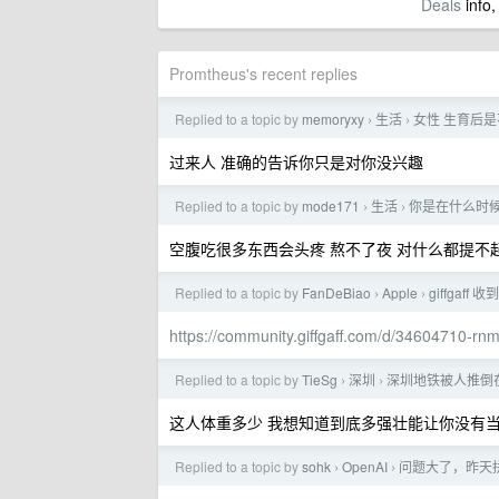
Deals
info,
Promtheus's recent replies
Replied to a topic by
memoryxy
生活
女性 生育后
›
›
过来人 准确的告诉你只是对你没兴趣
Replied to a topic by
mode171
生活
你是在什么时
›
›
空腹吃很多东西会头疼 熬不了夜 对什么都提不
Replied to a topic by
FanDeBiao
Apple
giffgaf
›
›
https://community.giffgaff.com/d/34604710-rn
Replied to a topic by
TieSg
深圳
深圳地铁被人推倒
›
›
这人体重多少 我想知道到底多强壮能让你没有
Replied to a topic by
sohk
OpenAI
问题大了，昨天
›
›