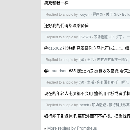
笑死和我一样
Replied to a topic by
licoycn
程序员
关于 Grok B
›
›
还好我的代码都没啥价值
Replied to a topic by
052678
职场话题
35 岁了，
›
›
@
dz5362
扯淡呢 真羡慕你立马也可以过上。嘴
Replied to a topic by
tty0
生活
你有没有那样一瞬间,
›
›
@
amundsen
#35 腿没少练 感觉收效甚微 看
Replied to a topic by
tty0
生活
你有没有那样一瞬间,
›
›
现在的年轻人电脑都不会用 擅长用平板或者手
Replied to a topic by
jzdxeb
职场话题
银行科技欲离
›
›
银行能干到退休吧 离职外面可不好找。摸鱼就行
More replies by Promtheus
»