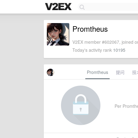
Promtheus
V2EX member #602067, joined on
Today's activity rank
10195
Promtheus
提问
技
Per Promtheu