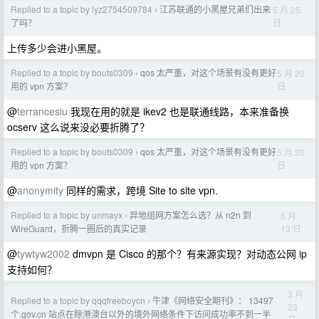
Replied to a topic by lyz2754509784
江苏联通的小黑屋兄弟们出来
5 月 25
›
日
了吗？
上传多少会进小黑屋。
Replied to a topic by bouts0309
qos 太严重，对这个场景有没有更好
5 月 20
›
日
用的 vpn 方案？
@
terrancesiu
我现在用的就是 ikev2 也是联通线路，本来准备换
ocserv 这么说来没必要折腾了？
Replied to a topic by bouts0309
qos 太严重，对这个场景有没有更好
5 月 20
›
日
用的 vpn 方案？
@
anonymity
同样的需求，跨境 Site to site vpn.
Replied to a topic by unmayx
异地组网方案怎么选？从 n2n 到
5 月
›
13 日
WireGuard，折腾一圈后的真实记录
@
tywtyw2002
dmvpn 是 Cisco 的那个？有来源实现？对动态公网 ip
支持如何？
3 月
Replied to a topic by qqqfreeboycn
牛津《网络安全期刊》： 13497
›
23
个.gov.cn 站点在除港澳台以外的境外网络条件下访问成功率不到一半