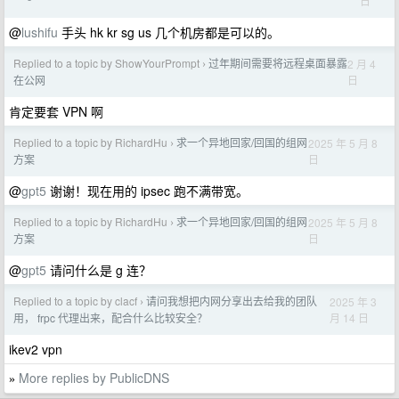
日
@
lushifu
手头 hk kr sg us 几个机房都是可以的。
Replied to a topic by ShowYourPrompt
过年期间需要将远程桌面暴露
2 月 4
›
日
在公网
肯定要套 VPN 啊
Replied to a topic by RichardHu
求一个异地回家/回国的组网
2025 年 5 月 8
›
日
方案
@
gpt5
谢谢！现在用的 ipsec 跑不满带宽。
Replied to a topic by RichardHu
求一个异地回家/回国的组网
2025 年 5 月 8
›
日
方案
@
gpt5
请问什么是 g 连？
Replied to a topic by clacf
请问我想把内网分享出去给我的团队
2025 年 3
›
月 14 日
用， frpc 代理出来，配合什么比较安全？
ikev2 vpn
More replies by PublicDNS
»