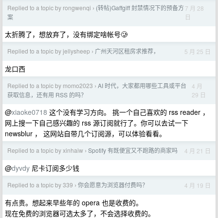
Replied to a topic by rongwenqi
(转帖)Gaffgiff 封禁情况下的预备方
7 月 28
›
日
案
太折腾了，想放弃了，没有绑定啥帐号🥲
Replied to a topic by jellysheep
广州天河区租房求推荐，
5 月 25 日
›
龙口西
Replied to a topic by momo2023
AI 时代，大家都用哪些工具或平台
4 月
›
29 日
获取信息，还有用 RSS 的吗？
@
xiaoke0718
这个没有学习方向。 挑一个自己喜欢的 rss reader ，
网上搜一下自己感兴趣的 rss 源订阅就行了。你可以去试一下
newsblur ， 这网站自带几个订阅源，可以体验看看。
Replied to a topic by xinhaiw
Spotify 有既便宜又不跑路的商家吗
4 月 21 日
›
@
dyvdy
尼卡订阅多少钱
Replied to a topic by 339
你会愿意为浏览器付费吗？
4 月 19 日
›
有点贵。想起来早些年的 opera 也是收费的。
现在免费的浏览器可选太多了，不会选择收费的。