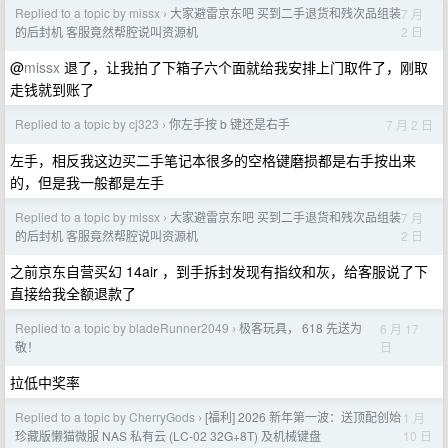
Replied to a topic by missx
大家避雷京东吧 买到二手退货和残次品组装
7 月
›
2 日
的后封机 客服竟然帮腔说叫资源机
@
missx
退了，让我拍了下箱子六个面就给我安排上门取件了，刚取
走钱就到账了
Replied to a topic by cj323
你左手按 b 键还是右手
7 月 2 日
›
左手，相反我这边买二手笔记本很多的空格键磨损都是右手按出来
的，但是我一般都是左手
Replied to a topic by missx
大家避雷京东吧 买到二手退货和残次品组装
7 月
›
2 日
的后封机 客服竟然帮腔说叫资源机
之前京东自营买幻 14air ，到手拆封发现有指纹和灰，给客服说了下
直接给我全额退款了
Replied to a topic by bladeRunner2049
极客玩具， 618 先送为
6 月 17
›
日
敬！
拉低中奖率
Replied to a topic by CherryGods
[福利] 2026 新年第一波：送顶配创始
1 月
›
10 日
珍藏版懒猫微服 NAS 私有云 (LC-02 32G+8T) 及机械键盘