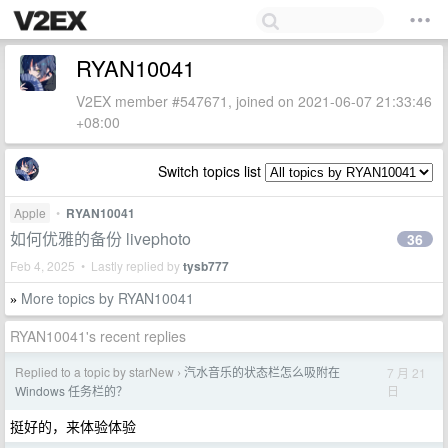
RYAN10041
V2EX member #547671, joined on 2021-06-07 21:33:46
+08:00
Switch topics list
Apple
•
RYAN10041
如何优雅的备份 livephoto
36
Feb 4, 2025 • Lastly replied by
tysb777
More topics by RYAN10041
»
RYAN10041's recent replies
Replied to a topic by starNew
汽水音乐的状态栏怎么吸附在
7 月 21
›
日
Windows 任务栏的？
挺好的，来体验体验