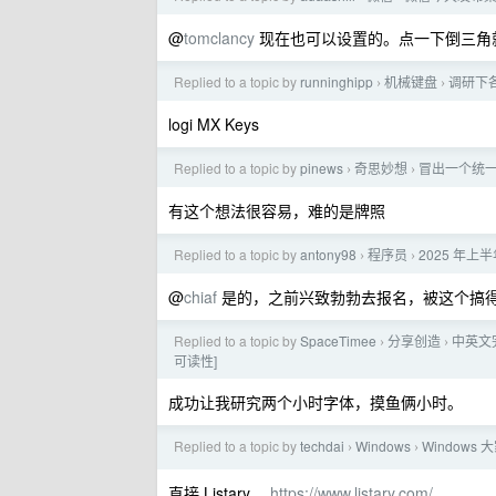
@
tomclancy
现在也可以设置的。点一下倒三角
Replied to a topic by
runninghipp
机械键盘
调研下
›
›
logi MX Keys
Replied to a topic by
pinews
奇思妙想
冒出一个统
›
›
有这个想法很容易，难的是牌照
Replied to a topic by
antony98
程序员
2025 年
›
›
@
chiaf
是的，之前兴致勃勃去报名，被这个搞
Replied to a topic by
SpaceTimee
分享创造
中英文完
›
›
可读性]
成功让我研究两个小时字体，摸鱼俩小时。
Replied to a topic by
techdai
Windows
Windows
›
›
直接 Listary 。
https://www.listary.com/