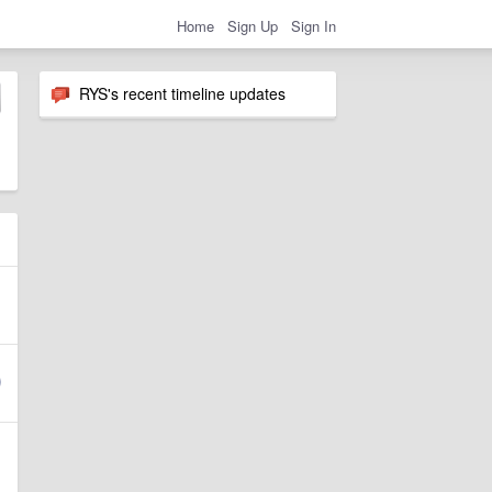
Home
Sign Up
Sign In
RYS's recent timeline updates