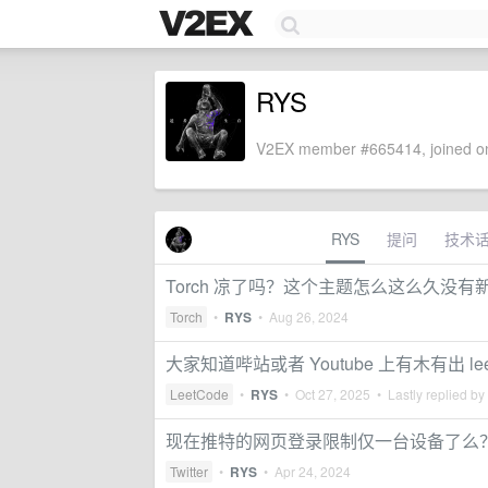
RYS
V2EX member #665414, joined on
RYS
提问
技术
Torch 凉了吗？这个主题怎么这么久没有
Torch
•
RYS
•
Aug 26, 2024
大家知道哔站或者 Youtube 上有木有出 l
LeetCode
•
RYS
•
Oct 27, 2025
• Lastly replied by
现在推特的网页登录限制仅一台设备了么
Twitter
•
RYS
•
Apr 24, 2024