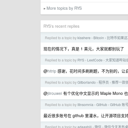
More topics by RYS
»
RYS's recent replies
Replied to a topic by
kisshere
Bitcoin
比特币如果这
›
›
现在的情况下，真是 1 美元，大家就都别玩了
Replied to a topic by
RYS
LeetCode
大家知道哔站或者
›
›
@
hitrip
感谢，花时间多刷刷题，不为别的，让
Replied to a topic by
Gitborlando
程序员
推荐一款
›
›
@
jiirouwei
有个优化中文显示的 Maple Mono
Replied to a topic by
IIInsomnia
GitHub
GitHub 
›
›
最近很多账号在 github 里灌水，让开源项目支
Replied to a topic by
adaashili
微信
微信今天发布桌
›
›