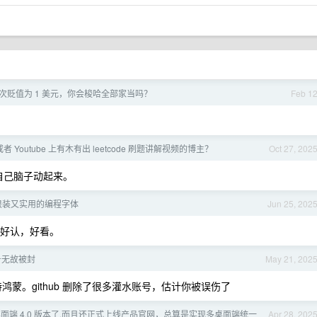
次贬值为 1 美元，你会梭哈全部家当吗？
Feb 1
 Youtube 上有木有出 leetcode 刷题讲解视频的博主？
Oct 27, 202
自己脑子动起来。
很装又实用的编程字体
Jun 25, 202
 也好认，好看。
账号无故被封
May 21, 202
持鸿蒙。github 删除了很多灌水账号，估计你被误伤了
面端 4.0 版本了,而且还正式上线产品官网，总算是实现多桌面端统一
Apr 28, 202