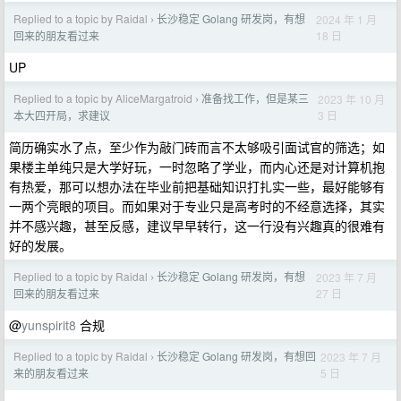
Replied to a topic by Raidal
长沙稳定 Golang 研发岗，有想
2024 年 1 月
›
18 日
回来的朋友看过来
UP
Replied to a topic by AliceMargatroid
准备找工作，但是某三
2023 年 10 月
›
3 日
本大四开局，求建议
简历确实水了点，至少作为敲门砖而言不太够吸引面试官的筛选；如
果楼主单纯只是大学好玩，一时忽略了学业，而内心还是对计算机抱
有热爱，那可以想办法在毕业前把基础知识打扎实一些，最好能够有
一两个亮眼的项目。而如果对于专业只是高考时的不经意选择，其实
并不感兴趣，甚至反感，建议早早转行，这一行没有兴趣真的很难有
好的发展。
Replied to a topic by Raidal
长沙稳定 Golang 研发岗，有想
2023 年 7 月
›
27 日
回来的朋友看过来
@
yunspirit8
合规
Replied to a topic by Raidal
长沙稳定 Golang 研发岗，有想回
2023 年 7 月
›
5 日
来的朋友看过来