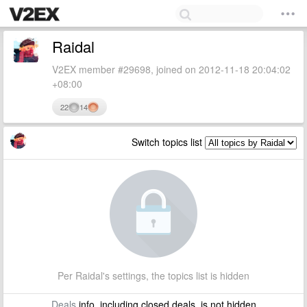
Raidal
V2EX member #29698, joined on 2012-11-18 20:04:02
+08:00
22
14
Switch topics list
Per Raidal's settings, the topics list is hidden
Deals
info, including closed deals, is not hidden