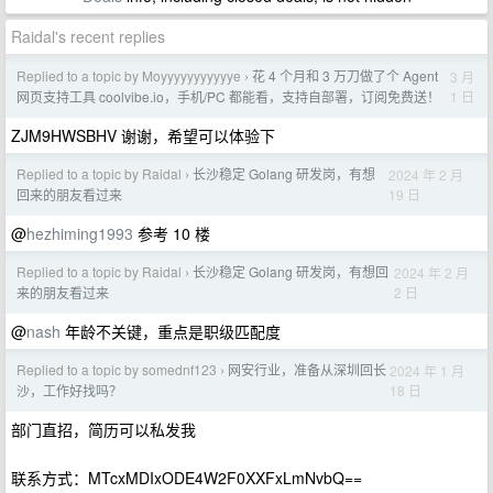
Raidal's recent replies
Replied to a topic by Moyyyyyyyyyyye
花 4 个月和 3 万刀做了个 Agent
3 月
›
1 日
网页支持工具 coolvibe.io，手机/PC 都能看，支持自部署，订阅免费送！
ZJM9HWSBHV 谢谢，希望可以体验下
Replied to a topic by Raidal
长沙稳定 Golang 研发岗，有想
2024 年 2 月
›
19 日
回来的朋友看过来
@
hezhiming1993
参考 10 楼
Replied to a topic by Raidal
长沙稳定 Golang 研发岗，有想回
2024 年 2 月
›
2 日
来的朋友看过来
@
nash
年龄不关键，重点是职级匹配度
Replied to a topic by somednf123
网安行业，准备从深圳回长
2024 年 1 月
›
18 日
沙，工作好找吗？
部门直招，简历可以私发我
联系方式：MTcxMDIxODE4W2F0XXFxLmNvbQ==