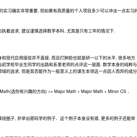
专业的实习确实非常重要, 但如果有高质量的个人项目多少可以冲淡一点实习
执着追求, 建议谨慎选择数学本科, 尤其是只有三年的情况下.
身和现代应用接驳并不直接, 而且打肿脸也就是研一以下的水平, 很多地方
当初学校毕业生同学的出路和系里老师的点评这一层面. 数学本身的纯粹与
领域的追求, 但是其否能作为一般意义上的谋生本领这一点因人而异的成分
h(选你有兴趣的方向) >= Major Math > Major Math + Minor CS ．
算绕圈子, 并举出密码学的例子．这个例子本身没有错, 更多的例子还能举