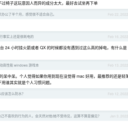
0 。不过椅子这玩意因人而异的成分太大，最好去试坐再下单
家办公了半个月，感觉很不适合自己。
Feb 22, 202
台运行事实上还是很耗电的
Feb 16, 202
后台 24 小时挂火箭或者 QX 的时候都没有遇到过这么高的掉电，有什么是
性能 windows 游戏本
Feb 13, 202
呆中呆。个人觉得如果你用到现在没觉得 mac 好用，最推荐的还是轻
下用谁其实就是个人习惯问题。
本应该怎么防水？
Feb 12, 202
自己不喜欢的行为的人，会天然对他/她不受待见，这算不算是偏见？
Jan 3, 202