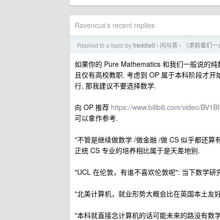
Ravencus's recent replies
Replied to a topic by
freddie0
问与答
（求前辈们一点建
›
›
如果你的 Pure Mathematics 和我们
且仅有高校教职. 考虑到 OP 属于本科阶段才
行, 那我建议不要选择数学.
向 OP 推荐
https://www.bilibili.com/video/BV1
可以拿作参考.
"不管是继续做数学 /做金融 /做 CS 似乎都还算
正统 CS 专业的培养相比属于是天差地别.
"UCL 在伦敦，有谁不喜欢伦敦呢": 当下数学
"北美计算机，就业形势大概会比在英国本土友好
"本科就直接念计算机的话可能未来的路没有数学那