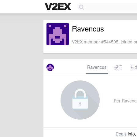
Ravencus
V2EX member #544505, joined on
Ravencus
提问
技
Per Ravencus
Deals
info,