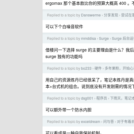
ergomax 那个基本款比你的预算大概高 40
Replied to a topic by
Danswerme
分享发现
尝试在
›
›
可以下个白噪音软件
Replied to a topic by
mmddisa
Surge
Surge 后
›
›
借楼问一下选择 surge 的主要理由是什么？我
surge 独有的功能吗
Replied to a topic by
bo233
硬件
多年果粉，开始心动高
›
›
用自己的资源炼丹已经很呆了，笔记本炼丹是真的
本+台式机的组合。说到底没有开发刚需的情况
Replied to a topic by
dsg001
程序员
下雨天，笔记
›
›
可以额外带一个防水内胆
Replied to a topic by
exceldream
问与答
对于有着
›
›
可以看成是一种自我保护机制。