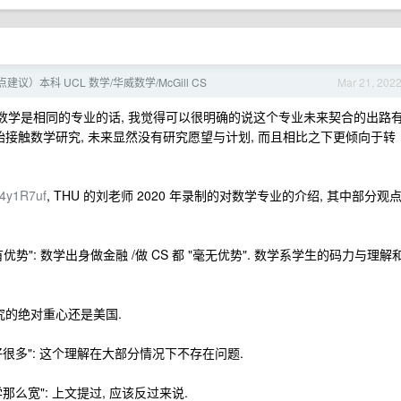
议）本科 UCL 数学/华威数学/McGill CS
Mar 21, 202
一般说的纯数学是相同的专业的话, 我觉得可以很明确的说这个专业未来契合的出路
开始接触数学研究, 未来显然没有研究愿望与计划, 而且相比之下更倾向于转
Bf4y1R7uf
, THU 的刘老师 2020 年录制的对数学专业的介绍, 其中部分观
有优势": 数学出身做金融 /做 CS 都 "毫无优势". 数学系学生的码力与理解
研究的绝对重心还是美国.
很多": 这个理解在大部分情况下不存在问题.
么宽": 上文提过, 应该反过来说.