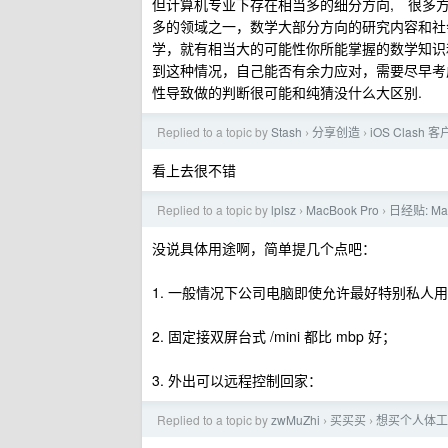
但计算机专业下存在相当多的细分方向, 很多
多的领域之一，数学大部分方向的研究内容和社
学，就有相当大的可能性你所能掌握的数学知识
到这种情况，自己能否有余力应对，需要尽早考虑清楚
性导致做的判断很可能和纯猜没什么大区别.
Replied to a topic by
Stash
分享创造
iOS Clas
›
›
看上去很不错
Replied to a topic by
lplsz
MacBook Pro
日经贴: M
›
›
没说具体用途啊，简单提几个点吧：
1. 一般情况下公司电脑即使允许最好特别私人
2. 固定接双屏台式 /mini 都比 mbp 好；
3. 外出可以远程控制回家：
Replied to a topic by
zwMuZhi
买买买
想买个人体工
›
›