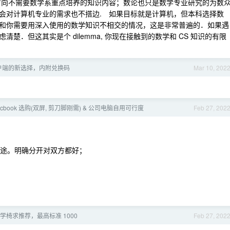
方向不需要数学系重点培养的知识内容；数论也只是数学专业研究的为数
会对计算机专业的需求也不搭边. 如果目标就是计算机，但本科选择数
和你需要用深入使用的数学知识不相交的情况，这是非常普遍的．如果遇
．但这其实是个 dilemma, 你现在接触到的数学和 CS 知识的有限
h 客户端的新选择，内附兑换码
Mar 10, 202
acbook 选购(双屏, 剪刀脚刚需) & 公司电脑自用可行度
Feb 27, 202
用途。明确分开对双方都好；
学椅求推荐，最高标准 1000
Feb 27, 202