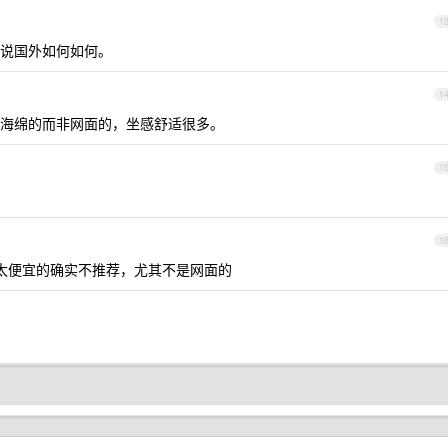
1
说国外如何如何。
1
海绵的而非网面的，坐感舒适很多。
1
1
以，太便宜的确实不推荐，尤其不是网面的