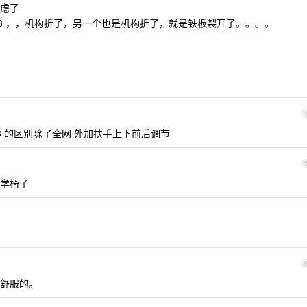
考虑了
18 ，，机构折了，另一个也是机构折了，就是铁板裂开了。。。。
18 的区别除了全网 外加扶手上下前后调节
学椅子
舒服的。