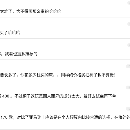
了太难了，舍不得买那么贵的哈哈哈
买了哈哈哈
嘛，我看也挺多推荐的
1
要长多了，你花多少钱买的床，，同样的价格买把椅子也不算贵！
1
概高 400 。不过椅子这玩意因人而异的成分太大，最好去试坐再下单
1
的椅子，170 欧，对比了亚马逊上应该是在个人预算内比较合适的选择，在海外