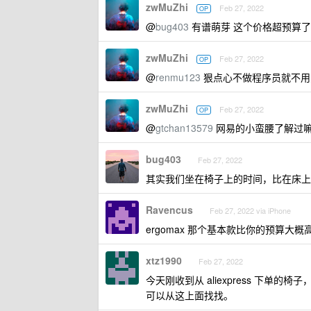
zwMuZhi
Feb 27, 2022
OP
@
bug403
有谱萌芽 这个价格超预算
zwMuZhi
Feb 27, 2022
OP
@
renmu123
狠点心不做程序员就不用
zwMuZhi
Feb 27, 2022
OP
@
gtchan13579
网易的小蛮腰了解过
bug403
Feb 27, 2022
其实我们坐在椅子上的时间，比在床上
Ravencus
Feb 27, 2022 via iPhone
ergomax 那个基本款比你的预算大
xtz1990
Feb 27, 2022
今天刚收到从 aliexpress 下单
可以从这上面找找。